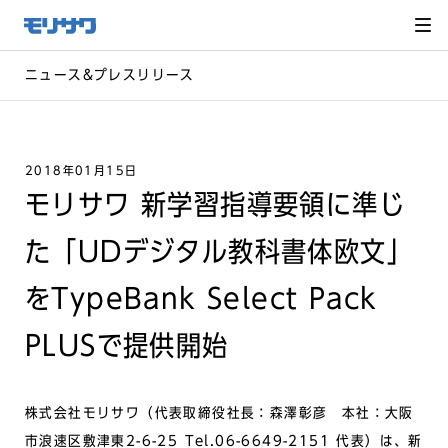
サイト
メ
ニュー
を読み
飛ばし
て本文
へ移動
ニュース&プレスリリース
2018年01月15日
モリサワ 新学習指導要領に準じ
た「UDデジタル教科書体欧文」
をTypeBank Select Pack
PLUSで提供開始
株式会社モリサワ（代表取締役社長：森澤彰彦 本社：大阪
市浪速区敷津東2-6-25 Tel.06-6649-2151 代表）は、新