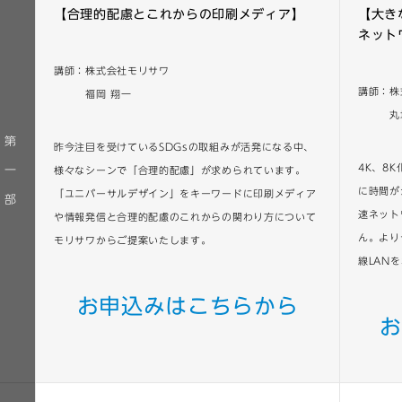
【合理的配慮とこれからの印刷メディア】
【大き
ネット
講師：株式会社モリサワ
講師：株
福岡 翔一
丸地 
第
昨今注目を受けているSDGsの取組みが活発になる中、
4K、8
一
様々なシーンで「合理的配慮」が求められています。
に時間が
「ユニバーサルデザイン」をキーワードに印刷メディア
部
速ネット
や情報発信と合理的配慮のこれからの関わり方について
ん。より
モリサワからご提案いたします。
線LAN
お申込みはこちらから
お