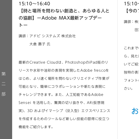
15:10～16:40
15:10
【時と場所を問わない創造と、あらゆる人と
【今の
の協創】ーAdobe MAX最新アップデー
講師：株
トー
田葉井
講師：アドビ システムズ 株式会社
大倉 壽子 氏
これまで
ら、見た
最新のCreative Cloudは、PhotoshopのiPad版のリ
いてご紹
リースや水彩や油彩の表現を実現したAdobe frescoを
独特の表
第
はじめ、より速く場所を問わないクリエイティブ作業が
フォント
二
可能となり、簡単にコラボレーションや新たな表現に
さい。
部
チャレンジできます。また、人工知能であるAdobe
Sensei を活用した、驚異の切り抜きや、AR(仮想現
お
実)、3D およびイマーシブ（没入型）エクスペリエンス
を作成するためのツールなど新しい技能の習得に役立つ
機能をご紹介します。