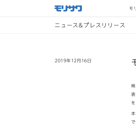
サイト
メ
モ
ニュー
を読み
飛ばし
て本文
へ移動
ニュース&プレスリリース
2019年12月16日
株
表
を
本
で