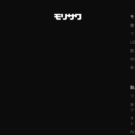
モ
書
フ
U
欧
中
多
製
フ
多
ツ
オ
シ
A