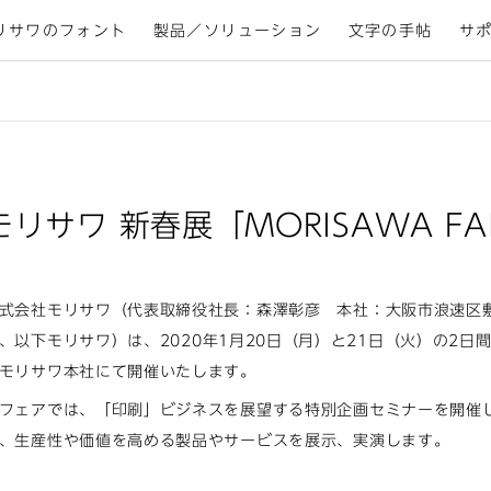
リサワのフォント
製品／ソリューション
文字の手帖
サ
モリサワ 新春展「MORISAWA FA
式会社モリサワ（代表取締役社長：森澤彰彦 本社：大阪市浪速区敷津東2-6-
、以下モリサワ）は、2020
年1月20日（月）と21日（火）の2日間、
モリサワ本社にて開催いたします。
フェアでは、「印刷」ビジネスを展望する特別企画セミナーを開催
、生産性や価値を高める製品やサービスを展示、実演します。