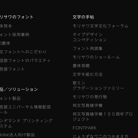
リサワのフォント
文字の手帖
体見本
モリサワ文字文化フォーラム
ォント採用事例
タイプデザイン
コンペティション
D書体
フォント用語集
文フォントへのこだわり
モリサワのショールーム
国語フォントのバラエティ
書体見聞
言語フォント
文字を組む方法
黎ミン
グラデーションファミリー
品／ソリューション
モリサワの発行物
ォント製品
邦文写真植字機
言語ユニバーサル情報配信
ール
邦文写真植字機１００周年プロ
ジェクト
ンデマンド
プリンティング
ステム
FONTPARK
dobe法人向け製品
じょうずなワニのつかまえ方