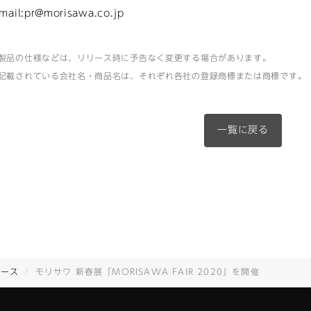
-mail:pr@morisawa.co.jp
製品の仕様などは、リリース時に予告なく変更する場合があります。
記載されている会社名・商品名は、それぞれ各社の登録商標または商標です。
一覧に戻る
リース
モリサワ 新春展「MORISAWA FAIR 2020」を開催