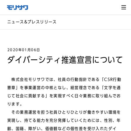
サイト
メ
ニュー
を読み
飛ばし
て本文
へ移動
ニュース&プレスリリース
2020年01月06日
ダイバーシティ推進宣言について
株式会社モリサワでは、社員の行動指針である「CSR行動
憲章」を事業運営の中核となし、経営理念である「文字を通
じて社会に貢献する」を実現すべく日々業務に取り組んでお
ります。
その業務運営を担う社員ひとりひとりが働きやすい環境を
実現し、持てる能力を充分発揮していくためには、性別、年
齢、国籍、障がい、価値観などの個性差を受け入れたダイ