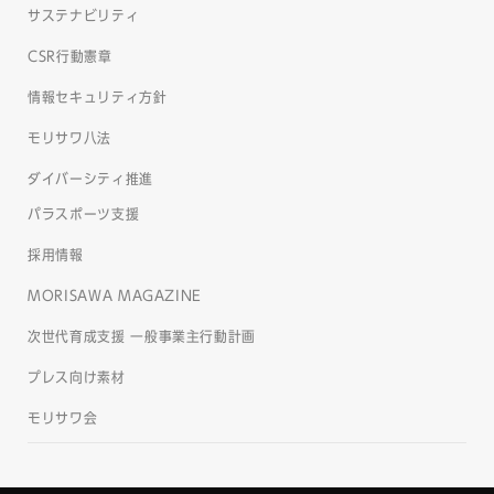
サステナビリティ
CSR行動憲章
情報セキュリティ方針
モリサワ八法
ダイバーシティ推進
パラスポーツ支援
採用情報
MORISAWA MAGAZINE
次世代育成支援 一般事業主行動計画
プレス向け素材
モリサワ会