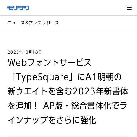
サイト
メ
ニュー
を読み
飛ばし
て本文
へ移動
ニュース&プレスリリース
2023年10月18日
Webフォントサービス
「TypeSquare」にA1明朝の
新ウエイトを含む2023年新書体
を追加！ AP版・総合書体化でラ
インナップをさらに強化