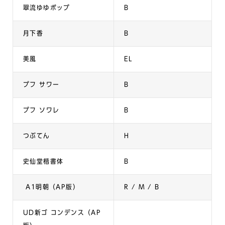
翠流ゆゆポップ
B
月下香
B
美風
EL
プフ サワー
B
プフ ソワレ
B
つぶてん
H
史仙堂楷書体
B
A1明朝（AP版）
R / M / B
UD新ゴ コンデンス（AP