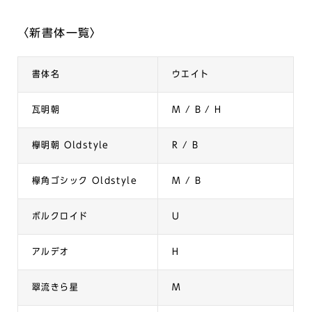
〈新書体一覧〉
書体名
ウエイト
瓦明朝
M / B / H
欅明朝 Oldstyle
R / B
欅角ゴシック Oldstyle
M / B
ボルクロイド
U
アルデオ
H
翠流きら星
M