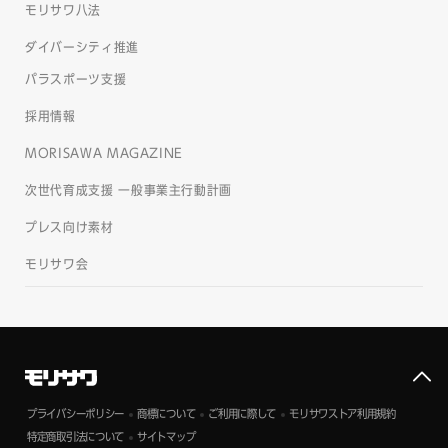
モリサワ八法
ダイバーシティ推進
パラスポーツ支援
採用情報
MORISAWA MAGAZINE
次世代育成支援 一般事業主行動計画
プレス向け素材
モリサワ会
プライバシーポリシー
商標について
ご利用に際して
モリサワストア利用規約
特定商取引法について
サイトマップ