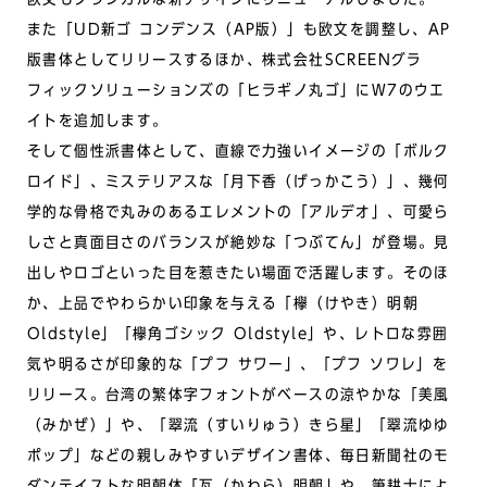
また「UD新ゴ コンデンス（AP版）」も欧文を調整し、AP
版書体としてリリースするほか、株式会社SCREENグラ
フィックソリューションズの「ヒラギノ丸ゴ」にW7のウエ
イトを追加します。
そして個性派書体として、直線で力強いイメージの「ボルク
ロイド」、ミステリアスな「月下香（げっかこう）」、幾何
学的な骨格で丸みのあるエレメントの「アルデオ」、可愛ら
しさと真面目さのバランスが絶妙な「つぶてん」が登場。見
出しやロゴといった目を惹きたい場面で活躍します。そのほ
か、上品でやわらかい印象を与える「欅（けやき）明朝
Oldstyle」「欅角ゴシック Oldstyle」や、レトロな雰囲
気や明るさが印象的な「プフ サワー」、「プフ ソワレ」を
リリース。台湾の繁体字フォントがベースの涼やかな「美風
（みかぜ）」や、「翠流（すいりゅう）きら星」「翠流ゆゆ
ポップ」などの親しみやすいデザイン書体、毎日新聞社のモ
ダンテイストな明朝体「瓦（かわら）明朝」や、筆耕士によ