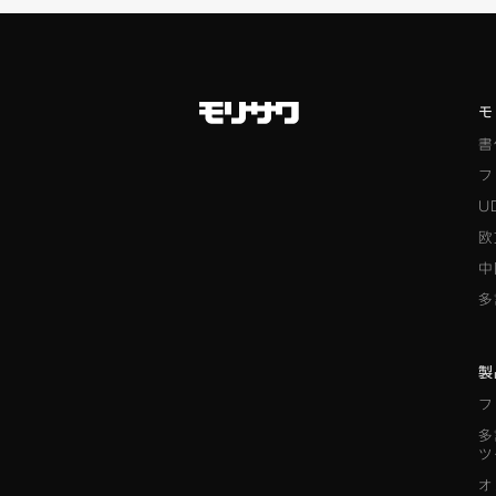
モ
書
フ
U
欧
中
多
製
フ
多
ツ
オ