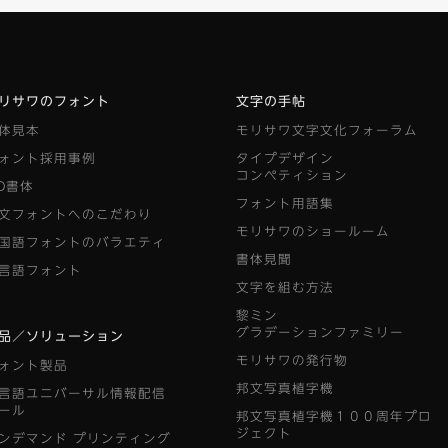
リサワのフォント
文字の手帖
体見本
モリサワ文字文化フォーラム
ォント採用事例
タイプデザイン
コンペティション
D書体
フォント用語集
文フォントへのこだわり
モリサワのショールーム
国語フォントのバラエティ
書体見聞
言語フォント
文字を組む方法
黎ミン
グラデーションファミリー
品／ソリューション
モリサワの発行物
ォント製品
邦文写真植字機
言語ユニバーサル情報配信
ール
邦文写真植字機１００周年プロ
ジェクト
ンデマンド
プリンティング