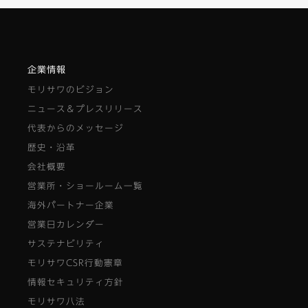
企業情報
モリサワのビジョン
ニュース＆プレスリリース
代表からのメッセージ
歴史・沿革
会社概要
営業所・ショールーム一覧
海外パートナー企業
営業日カレンダー
サステナビリティ
モリサワCSR行動憲章
情報セキュリティ方針
モリサワ八法