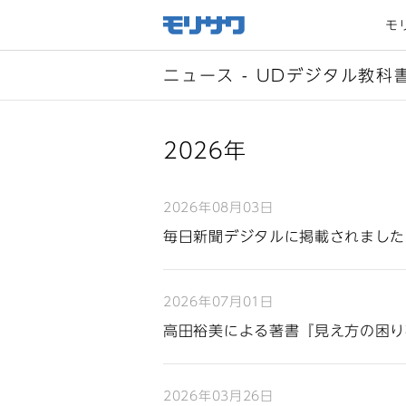
サイト
メ
モ
ニュー
を読み
飛ばし
て本文
へ移動
ニュース - UDデジタル教科
2026年
2026年08月03日
毎日新聞デジタルに掲載されました
2026年07月01日
高田裕美による著書『見え方の困り
2026年03月26日