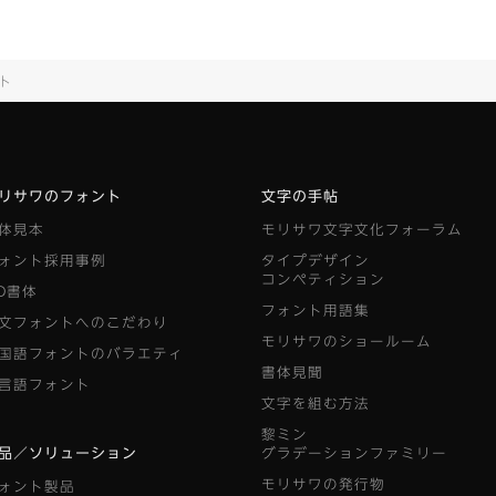
ト
リサワのフォント
文字の手帖
体見本
モリサワ文字文化フォーラム
ォント採用事例
タイプデザイン
コンペティション
D書体
フォント用語集
文フォントへのこだわり
モリサワのショールーム
国語フォントのバラエティ
書体見聞
言語フォント
文字を組む方法
黎ミン
品／ソリューション
グラデーションファミリー
モリサワの発行物
ォント製品