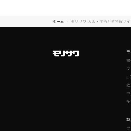
ホーム
モリサワ 大阪・関西万博特設サイ
モ
書
フ
U
欧
中
多
製
フ