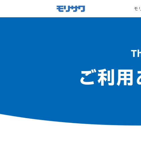
サイト
メ
モ
ニュー
を読み
飛ばし
て本文
へ移動
Th
ご利用