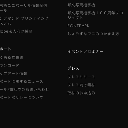
邦文写真植字機
言語ユニバーサル情報配信
ール
邦文写真植字機１００周年プロ
ジェクト
ンデマンド
プリンティング
ステム
FONTPARK
dobe法人向け製品
じょうずなワニのつかまえ方
ポート
イベント／セミナー
くあるご質問
ウンロード
プレス
ップデート情報
プレスリリース
ポートに関するニュース
プレス向け素材
ール/電話でのお問い合わせ
取材のお申込み
ポートポリシーについて