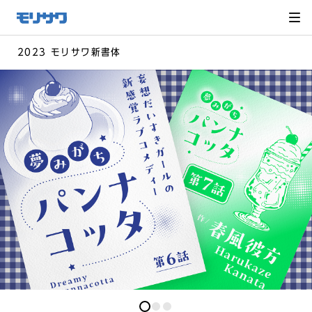
サイト
メ
ニュー
を読み
飛ばし
て本文
へ移動
2023 モリサワ新書体
0
0
0