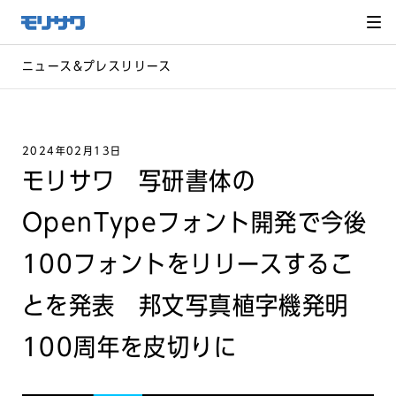
サイト
メ
ニュー
を読み
飛ばし
て本文
へ移動
ニュース&プレスリリース
2024年02月13日
モリサワ 写研書体の
OpenTypeフォント開発で今後
100フォントをリリースするこ
とを発表 邦文写真植字機発明
100周年を皮切りに