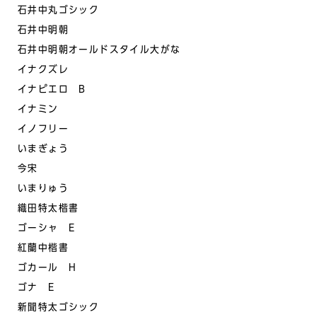
石井中丸ゴシック
石井中明朝
石井中明朝オールドスタイル大がな
イナクズレ
イナピエロ B
イナミン
イノフリー
いまぎょう
今宋
いまりゅう
織田特太楷書
ゴーシャ E
紅蘭中楷書
ゴカール H
ゴナ E
新聞特太ゴシック