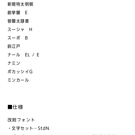
新聞特太明朝
創挙蘭 E
曽蘭太隷書
スーシャ H
スーボ B
鈴江戸
ナール EL / E
ナミン
ボカッシイG
ミンカール
■
仕様
改刻フォント
・文字セット…StdN