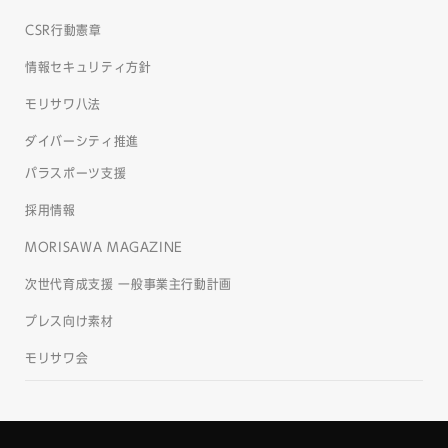
CSR行動憲章
情報セキュリティ方針
モリサワ八法
ダイバーシティ推進
パラスポーツ支援
採用情報
MORISAWA MAGAZINE
次世代育成支援 一般事業主行動計画
プレス向け素材
モリサワ会