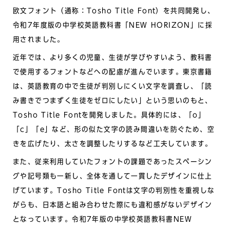
欧文フォント（通称：Tosho Title Font）を共同開発し、
令和7年度版の中学校英語教科書「NEW HORIZON」に採
用されました。
近年では、より多くの児童、生徒が学びやすいよう、教科書
で使用するフォントなどへの配慮が進んでいます。東京書籍
は、英語教育の中で生徒が判別しにくい文字を調査し、「読
み書きでつまずく生徒をゼロにしたい」という思いのもと、
Tosho Title Fontを開発しました。具体的には、「o」
「c」「e」など、形の似た文字の読み間違いを防ぐため、空
きを広げたり、太さを調整したりするなど工夫しています。
また、従来利用していたフォントの課題であったスペーシン
グや記号類も一新し、全体を通して一貫したデザインに仕上
げています。Tosho Title Fontは文字の判別性を重視しな
がらも、日本語と組み合わせた際にも違和感がないデザイン
となっています。令和7年版の中学校英語教科書NEW