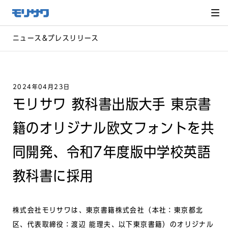
サイト
メ
ニュー
を読み
飛ばし
て本文
へ移動
ニュース&プレスリリース
2024年04月23日
モリサワ 教科書出版大手 東京書
籍のオリジナル欧文フォントを共
同開発、令和7年度版中学校英語
教科書に採用
株式会社モリサワは、東京書籍株式会社（本社：東京都北
区、代表取締役：渡辺 能理夫、以下東京書籍）のオリジナル