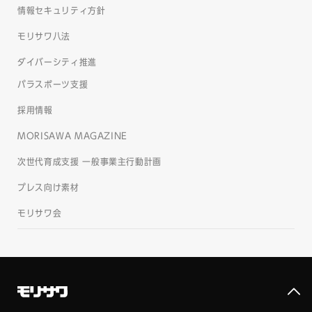
情報セキュリティ方針
モリサワ八法
ダイバーシティ推進
パラスポーツ支援
採用情報
MORISAWA MAGAZINE
次世代育成支援 一般事業主行動計画
プレス向け素材
モリサワ会