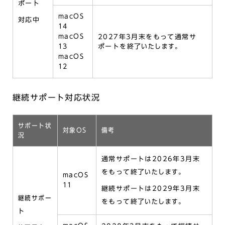
ポート
macOS
対応中
14
macOS
2027年3月末をもって通常サ
13
ポートを終了
いたします。
macOS
12
継続サポート対応状況
サポート状
対象OS
備考
況
通常サポートは2026年3月
末
をもって
終了
いたします。
macOS
11
継続サポートは
2029年3月末
継続サポー
をもって終了
いたします。
ト