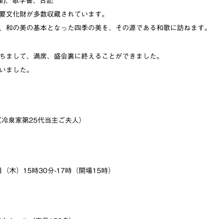
集)、歌学書、古記
要文化財が多数収蔵されています。
、和の美の基本となった四季の美を、その源である和歌に訪ねます。
ちまして、満席、盛会裏に終えることができました。
いました。
（冷泉家第25代当主ご夫人）
7日（木）15時30分-17時（開場15時）