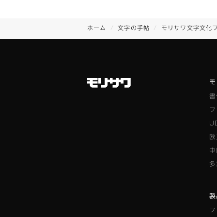
ホーム
文字の手帖
モリサワ文字文化
モ
書
フ
U
欧
中
多
製
フ