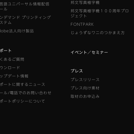
邦文写真植字機
言語ユニバーサル情報配信
ール
邦文写真植字機１００周年プロ
ジェクト
ンデマンド
プリンティング
ステム
FONTPARK
dobe法人向け製品
じょうずなワニのつかまえ方
ポート
イベント／セミナー
くあるご質問
ウンロード
プレス
ップデート情報
プレスリリース
ポートに関するニュース
プレス向け素材
ール/電話でのお問い合わせ
取材のお申込み
ポートポリシーについて