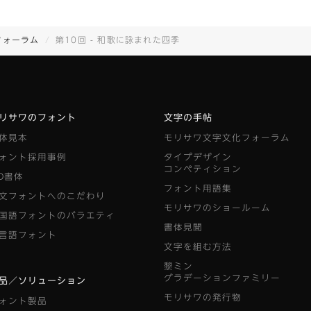
フォーラム
第10回 - 和歌に詠まれた四季
リサワのフォント
文字の手帖
体見本
モリサワ文字文化フォーラム
ォント採用事例
タイプデザイン
コンペティション
D書体
フォント用語集
文フォントへのこだわり
モリサワのショールーム
国語フォントのバラエティ
書体見聞
言語フォント
文字を組む方法
黎ミン
グラデーションファミリー
品／ソリューション
モリサワの発行物
ォント製品