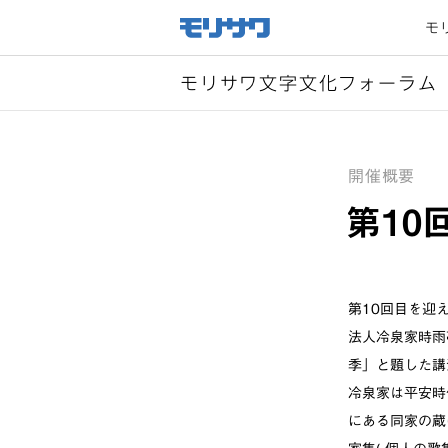
サイト
メ
モ
ニュー
を読み
飛ばし
て本文
へ移動
モリサワ文字文化フォーラム
開催概要
第10
第10回目を迎
法人冷泉家時雨
季」と題した講
冷泉家は平安時
にある同家の蔵