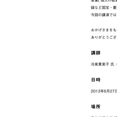
家集( 個人の歌
録など国宝・重
今回の講演では
おかげさまをも
ありがとうござ
講師
冷泉貴実子 氏
日時
2013年6月2
場所