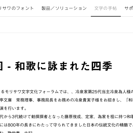
リサワのフォント
製品／ソリューション
文字の手帖
サ
回 - 和歌に詠まれた四季
えるモリサワ文字文化フォーラムでは、、冷泉家第25代当主冷泉為人様
亭文庫 常務理事、事務局長をお務めの冷泉貴実子様をお招きし、「和
演を行います。
代から3代続けて勅撰撰者となった藤原俊成、定家、為家を祖に持つ和
には800年の長きにわたって守られてきました日本の伝統文化の精髄で