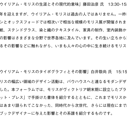
 1 「ウイリアム・モリスの生涯とその現代的意味」藤田治彦 氏 13:30–15:
0年を迎えますが、ウイリアム・モリスは過去の人ではありません。一昨
ンとオックスフォードでは相次いで相当な規模のモリス展が開催されま
紙、ステンドグラス、染と織のテキスタイル、家具の制作、室内装飾か
の影響はさまざまな分野で世界各地に及んでいます。その生い立ちから
るその影響などに触れながら、いまも人々の心の中に生き続けるモリス
 2 「ウイリアム・モリスのタイポグラフィとその影響」白井敬尚 氏 15:15–
リスの幅広い領域のデザイン活動は、バウハウスへと連なるモダンデザ
した。本フォーラムでは、モリスがヴィクトリア朝末期に設立したプラ
ット・プレス」で手掛けた書体を紹介するとともに、これまでモリスか
はあまり語られてこなかった、同時代から次世代、さらには現在にまで
ブックデザイナーに与えた影響とその系譜を紹介するものです。