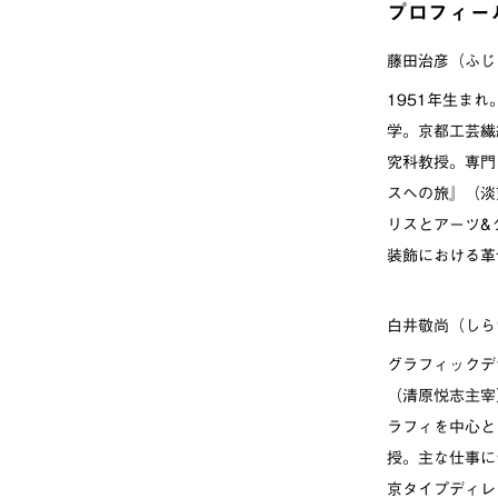
プロフィー
藤田治彦（ふじ
1951年生ま
学。京都工芸繊
究科教授。専門
スへの旅』（淡
リスとアーツ&
装飾における革
白井敬尚（しら
グラフィックデ
（清原悦志主宰
ラフィを中心と
授。主な仕事にデ
京タイプディレク