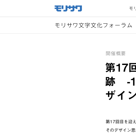
サイト
メ
モ
ニュー
を読み
飛ばし
て本文
へ移動
モリサワ文字文化フォーラム
開催概要
第17
跡 -
ザイ
第17回目を迎
そのデザイン思