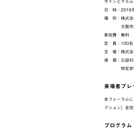
ザインとケルム
日 時：2016年
場 所：株式会
大阪市浪速区
参加費：無料
定 員：100名
主 催：株式会
後 援：公益社
特定非営利活
来場者プレ
本フォーラムに
クション］全完
プログラム