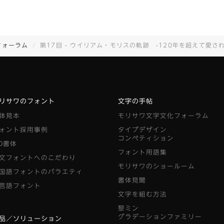
フォーラム
第17回 - ウイリアム・モリスの軌跡 -120年を超えて愛される美しきデザインと
リサワのフォント
文字の手帖
体見本
モリサワ文字文化フォーラム
ォント採用事例
タイプデザイン
コンペティション
D書体
フォント用語集
文フォントへのこだわり
モリサワのショールーム
国語フォントのバラエティ
書体見聞
言語フォント
文字を組む方法
黎ミン
グラデーションファミリー
品／ソリューション