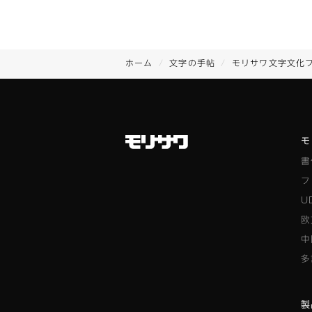
ホーム
文字の手帖
モリサワ文字文化
モ
書
フ
U
欧
中
多
製