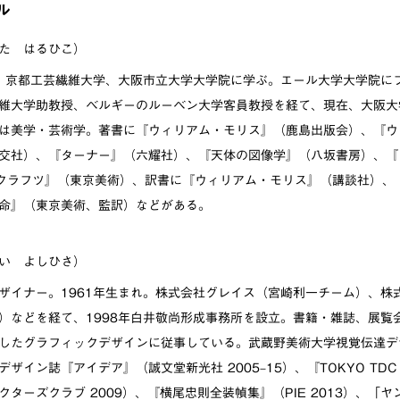
ル
た はるひこ）
れ。京都工芸繊維大学、大阪市立大学大学院に学ぶ。エール大学大学院に
維大学助教授、ベルギーのルーベン大学客員教授を経て、現在、大阪大
は美学・芸術学。著書に『ウィリアム・モリス』（鹿島出版会）、『ウ
交社）、『ターナー』（六耀社）、『天体の図像学』（八坂書房）、『
クラフツ』（東京美術）、訳書に『ウィリアム・モリス』（講談社）、
命』（東京美術、監訳）などがある。
い よしひさ）
ザイナー。1961年生まれ。株式会社グレイス（宮崎利一チーム）、株
）などを経て、1998年白井敬尚形成事務所を設立。書籍・雑誌、展覧
したグラフィックデザインに従事している。武蔵野美術大学視覚伝達デ
ザイン誌『アイデア』（誠文堂新光社 2005–15）、『TOKYO TDC V
ターズクラブ 2009）、『横尾忠則全装幀集』（PIE 2013）、「