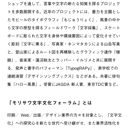
ショップを通して、言葉や文字の新たな知覚を探るプロジェク
トを多数展開する。近年のプロジェクトには、重力を主題とし
たモビールのタイポグラフィ「もじゅうりょく」、風景の中か
ら文字の原型を探るフィールドワーク「文字採集」、スケート
ボードに彫られた文字を身体や環境要因によって変化させてい
く彫刻「文字に乗る」、写真家・ホンマタカシによる山岳写真
と、登山家によるルート図を再構築したグラフィック連作「稜
線」、音楽家・蓮沼執太とラッパー・イルリメと共に展開す
る、発声と書字のパフォーマン「TypogRAPy」、美学校での
連続演習「デザインソングブックス」などがある。共著に俳句
集『ハロー風景』。受賞にJAGDA 新人賞、東京TDC賞など。
「モリサワ文字文化フォーラム」とは
印刷／ Web／出版／デザイン業界の方々を対象とし、「文字文
化」への探究心を新たな世代へ受け継がせ、また業界活性化を