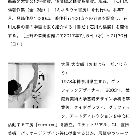
都新聞大賞文化学術賞、佐藤敬之輔賞も受賞。現在、『石川九
楊著作集（全12巻）』（ミネルヴァ書房）を刊行中。本年7
月、登録作品1,000点、著作刊行100点への到達を記念し、石
川九楊の書の宇宙を広く紹介する「書だ！石川九楊展」を開催
する。（上野の森美術館にて2017年7月5日（水）～7月30日
（日））
大原 大次郎（おおはら だいじろ
う）
1978年神奈川県生まれ。グラ
フィックデザイナー。 2003年、武
蔵野美術大学基礎デザイン学科を卒
業後、タイポグラフィ、グラフィッ
ク、アートディレクションを中心に
活動する工房「omomma」を設立。エディトリアル、CI、宣伝
美術、パッケージデザイン等に従事するほか、展覧会やワーク