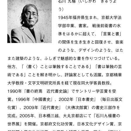
石川 九楊（いしかわ きゅうよ
う）
1945年福井県生まれ、京都大学法
学部卒業、書家。 戦後前衛書の水
準をはるかに超えて、「言葉と書」
の関係を生き生きと回復させ、音楽
のような、デザインのような、はた
また建築のような、ふしぎで魅惑的な書を作りつづけている。
他方、「〈書く〉ことは筆蝕することである」「書は筆蝕の芸
術である」ことを解き明かし、評論家としても活躍。京都精華
大学教授・文字文明研究所長を経て現在同大学客員教授。
1990年『書の終焉 近代書史論』でサントリー学芸賞を受
賞。1996年『中國書史』、2002年『日本書史』（毎日出版文
化賞）、2009年『近代書史』（大佛次郎賞）の書史三部作を
完成。2005年、日本橋三越、大丸京都店にて「石川九楊書の
世界展」を開催。京都府文化功労賞、日本文化デザイン賞、京