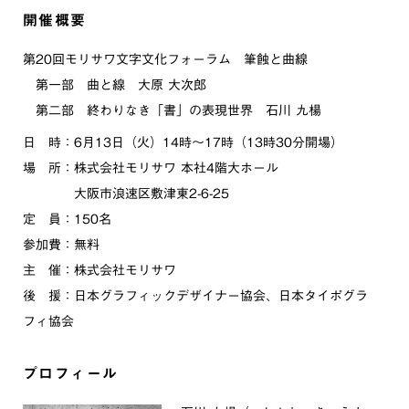
開催概要
第20回モリサワ文字文化フォーラム 筆蝕と曲線
第一部 曲と線 大原 大次郎
第二部 終わりなき「書」の表現世界 石川 九楊
日 時：6月13日（火）14時〜17時（13時30分開場）
場 所：株式会社モリサワ 本社4階大ホール
大阪市浪速区敷津東2-6-25
定 員：150名
参加費：無料
主 催：株式会社モリサワ
後 援：日本グラフィックデザイナー協会、日本タイポグラ
フィ協会
プロフィール