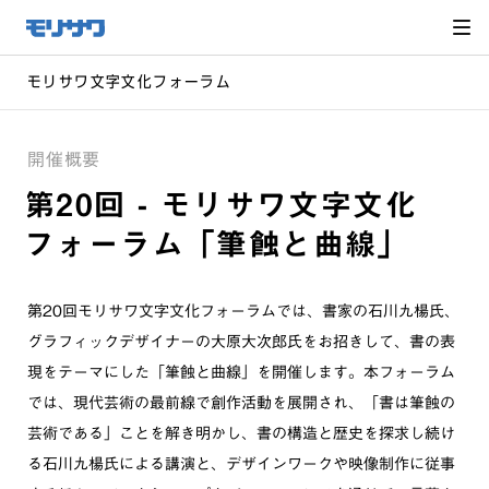
サイト
メ
ニュー
を読み
飛ばし
て本文
へ移動
モリサワ文字文化フォーラム
開催概要
第20回 - モリサワ文字文化
フォーラム「筆蝕と曲線」
第20回モリサワ文字文化フォーラムでは、書家の石川九楊氏、
グラフィックデザイナーの大原大次郎氏をお招きして、書の表
現をテーマにした「筆蝕と曲線」を開催します。本フォーラム
では、現代芸術の最前線で創作活動を展開され、「書は筆蝕の
芸術である」ことを解き明かし、書の構造と歴史を探求し続け
る石川九楊氏による講演と、デザインワークや映像制作に従事