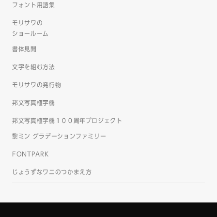
フォント用語集
モリサワの
ショールーム
書体見聞
文字を組む方法
モリサワの発行物
邦文写真植字機
邦文写真植字機１００周年プロジェクト
黎ミン グラデーションファミリー
FONTPARK
じょうずなワニのつかまえ方