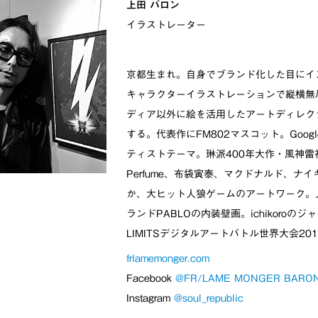
上田 バロン
イラストレータ
ー
京都生まれ。自身でブランド化した目にイ
キャラクターイラストレーションで縦横無
ディア以外に絵を活用したアートディレク
する。代表作にFM802マスコット。Google
ティストテーマ。琳派400年大作・風神雷神
Perfume、布袋寅泰、マクドナルド、ナ
か、大ヒット人狼ゲームのアートワーク。
ランドPABLOの内装壁画。ichikoroの
LIMITSデジタルアートバトル世界大会20
frlamemonger.com
Facebook
@FR/LAME MONGER BARO
Instagram
@soul_republic