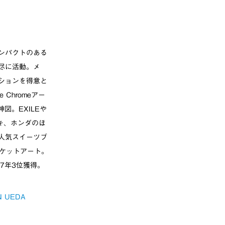
ンパクトのある
尽に活動。メ
ションを得意と
 Chromeアー
図。EXILEや
イキ、ホンダのほ
人気スイーツブ
ジャケットアート。
17年3位獲得。
N UEDA