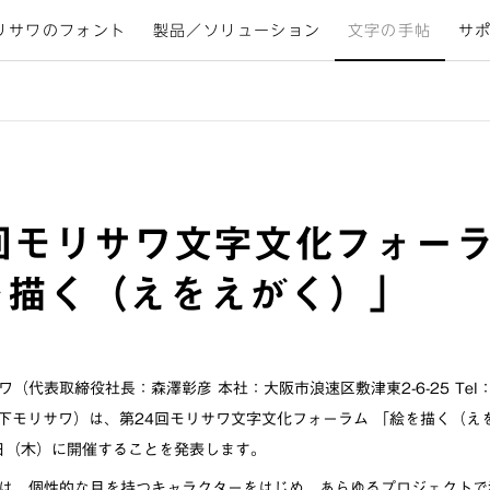
リサワのフォント
製品／ソリューション
文字の手帖
サ
4回モリサワ文字文化フォー
を描く（えをえがく）」
（代表取締役社長：森澤彰彦 本社：大阪市浪速区敷津東2-6-25 Tel：06
、以下モリサワ）は、第24回モリサワ文字文化フォーラム 「絵を描く（え
30日（木）に開催することを発表します。
は、個性的な目を持つキャラクターをはじめ、あらゆるプロジェクトで