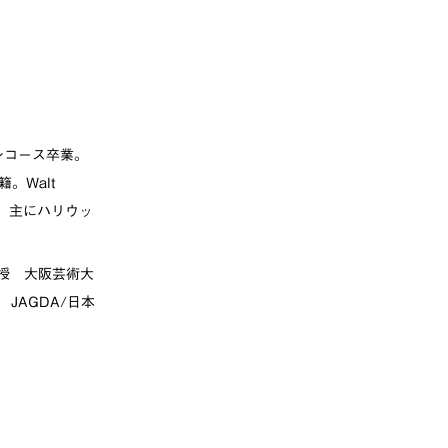
ンコース卒業。
籍。Walt
ター。主にハリウッ
授 大阪芸術大
 JAGDA/日本