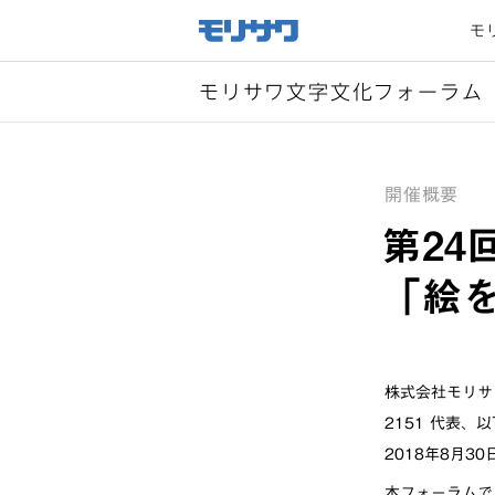
サイト
メ
モ
ニュー
を読み
飛ばし
て本文
へ移動
モリサワ文字文化フォーラム
開催概要
第2
「絵
株式会社モリサワ
2151 代表
2018年8月
本フォーラムで