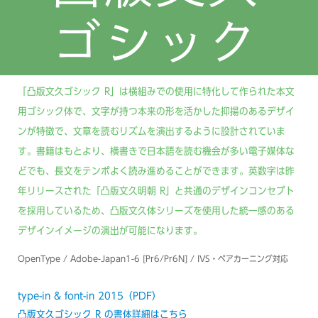
「凸版文久ゴシック R」は横組みでの使用に特化して作られた本文
用ゴシック体で、文字が持つ本来の形を活かした抑揚のあるデザイ
ンが特徴で、文章を読むリズムを演出するように設計されていま
す。書籍はもとより、横書きで日本語を読む機会が多い電子媒体な
どでも、長文をテンポよく読み進めることができます。英数字は昨
年リリースされた「凸版文久明朝 R」と共通のデザインコンセプト
を採用しているため、凸版文久体シリーズを使用した統一感のある
デザインイメージの演出が可能になります。
OpenType / Adobe-Japan1-6 [Pr6/Pr6N] / IVS・ペアカーニング対応
type-in & font-in 2015（PDF）
凸版文久ゴシック R の書体詳細はこちら