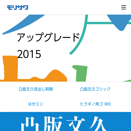
サイト
メ
ニュー
を読み
飛ばし
て本文
へ移動
アップグレード
2015
凸版文久見出し明朝
凸版文久ゴシック
はせミン
ヒラギノ角ゴ W0