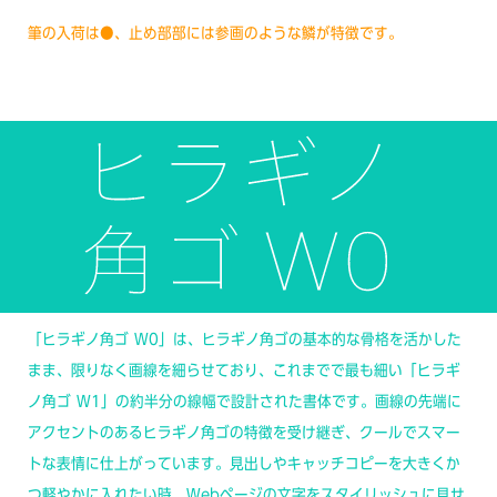
筆の入荷は●、止め部部には参画のような鱗が特徴です。
「ヒラギノ角ゴ W0」は、ヒラギノ角ゴの基本的な骨格を活かした
まま、限りなく画線を細らせており、これまでで最も細い「ヒラギ
ノ角ゴ W1」の約半分の線幅で設計された書体です。画線の先端に
アクセントのあるヒラギノ角ゴの特徴を受け継ぎ、クールでスマー
トな表情に仕上がっています。見出しやキャッチコピーを大きくか
つ軽やかに入れたい時、Webページの文字をスタイリッシュに見せ