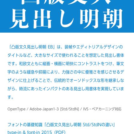
「凸版文久見出し明朝 EB」は、装幀やエディトリアルデザインの
タイトルなど、大きなサイズで使われることを想定した見出し書体
です。和欧文ともに縦画・横画に明快にコントラストをつけ、筆文
字のような緩急や抑揚により、力強さの中に優雅さを感じさせるデ
ザインに仕上げることで、伝統的でオーソドックスな形を継承しな
がら、時流にあったインパクトのある見出し用書体を実現していま
す。
OpenType / Adobe-Japan1-3 [Std/StdN] / IVS・ペアカーニング対応
フォントの基礎知識「凸版文久見出し明朝 Std/StdNの違い」
type-in & font-in 2015（PDF）