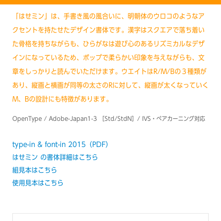
「はせミン」は、手書き風の風合いに、明朝体のウロコのようなア
クセントを持たせたデザイン書体です。漢字はスクエアで落ち着い
た骨格を持ちながらも、ひらがなは遊び心のあるリズミカルなデザ
インになっているため、ポップで柔らかい印象を与えながらも、文
章をしっかりと読んでいただけます。ウエイトはR/M/Bの３種類が
あり、縦画と横画が同等の太さのRに対して、縦画が太くなっていく
M、Bの設計にも特徴があります。
OpenType / Adobe-Japan1-3 ［Std/StdN］/ IVS・ぺアカーニング対応
type-in & font-in 2015（PDF）
はせミン の書体詳細はこちら
組見本はこちら
使用見本はこちら