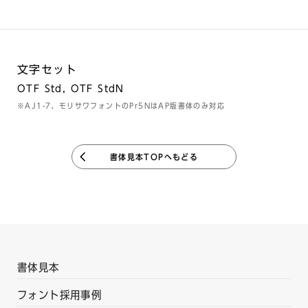
文字セット
OTF Std, OTF StdN
※AJ1-7、モリサワフォントのPr5NはAP版書体のみ対応
書体見本TOPへもどる
書体見本
フォント採用事例