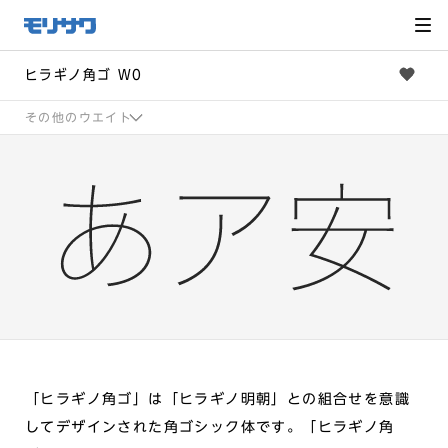
サイト
メ
ニュー
を読み
飛ばし
て本文
へ移動
ヒラギノ角ゴ W0
その他のウエイト
「ヒラギノ角ゴ」は「ヒラギノ明朝」との組合せを意識
してデザインされた角ゴシック体です。「ヒラギノ角