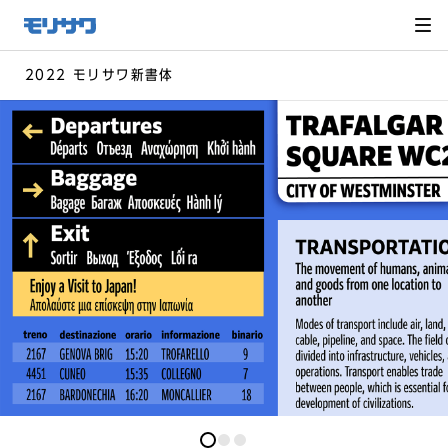
サイト
メ
ニュー
を読み
飛ばし
て本文
へ移動
2022 モリサワ新書体
0
0
0