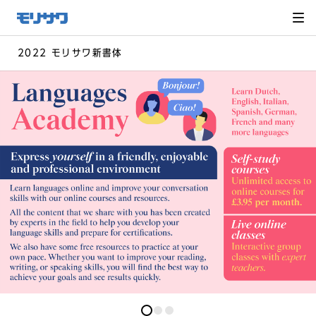
サイト
メ
ニュー
を読み
飛ばし
て本文
へ移動
2022 モリサワ新書体
0
0
0