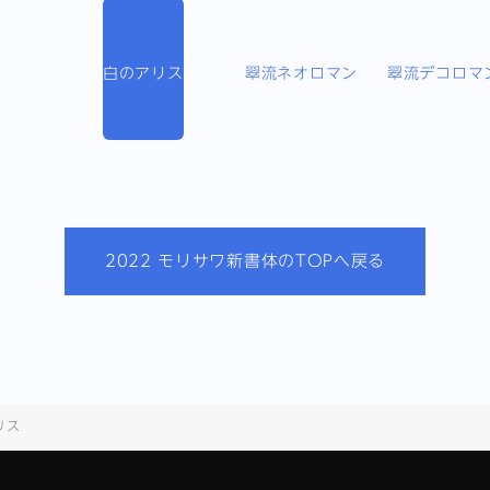
白のアリス
翠流ネオロマン
翠流デコロマ
2022 モリサワ新書体のTOPへ戻る
リス