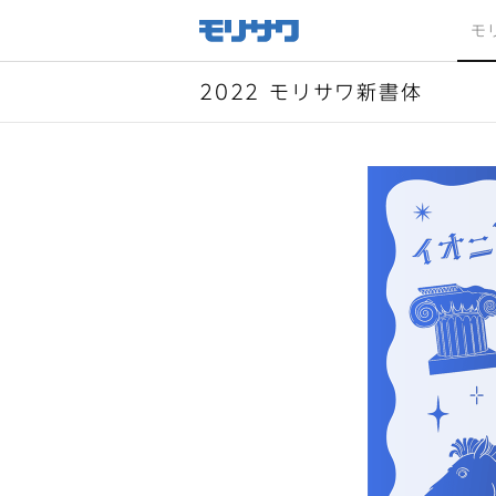
サイト
メ
モ
ニュー
を読み
飛ばし
て本文
へ移動
2022 モリサワ新書体