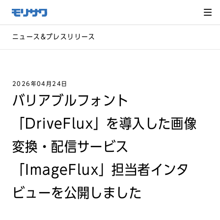
サイト
メ
ニュー
を読み
飛ばし
て本文
へ移動
ニュース&プレスリリース
2026年04月24日
バリアブルフォント
「DriveFlux」を導入した画像
変換・配信サービス
「ImageFlux」担当者インタ
ビューを公開しました