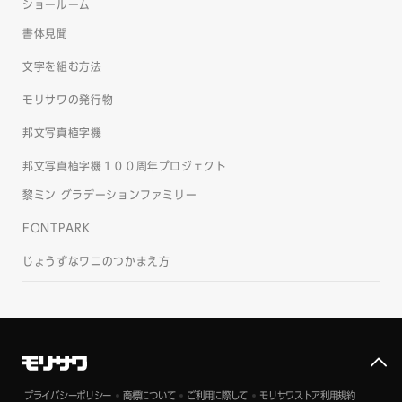
ショールーム
書体見聞
文字を組む方法
モリサワの発行物
邦文写真植字機
邦文写真植字機１００周年プロジェクト
黎ミン グラデーションファミリー
FONTPARK
じょうずなワニのつかまえ方
プライバシーポリシー
商標について
ご利用に際して
モリサワストア利用規約