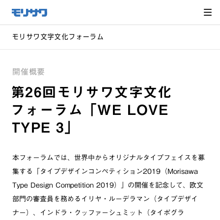
サイト
メ
ニュー
を読み
飛ばし
て本文
へ移動
モリサワ文字文化フォーラム
開催概要
第26回モリサワ文字文化
フォーラム「WE LOVE
TYPE 3」
本フォーラムでは、世界中からオリジナルタイプフェイスを募
集する「タイプデザインコンペティション2019（Morisawa
Type Design Competition 2019）」の開催を記念して、欧文
部門の審査員を務めるイリヤ・ルーデラマン（タイプデザイ
ナー）、インドラ・クッファーシュミット（タイポグラ