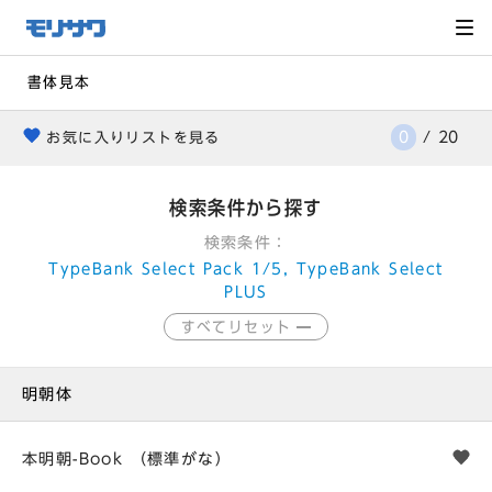
サイト
メ
ニュー
を読み
飛ばし
て本文
へ移動
書体見本
0
/
20
お気に入りリストを見る
heart
検索条件から探す
検索条件：
TypeBank Select Pack 1/5, TypeBank Select
PLUS
すべてリセット
明朝体
本明朝-Book （標準がな）
he