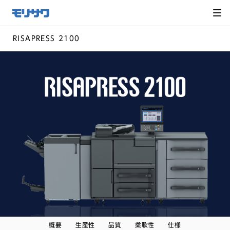
サイト
メ
ニュー
を読み
飛ばし
て本文
へ移動
RISAPRESS 2100
概要
生産性
品質
柔軟性
仕様