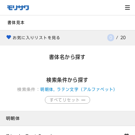
サイト
メ
ニュー
を読み
飛ばし
て本文
へ移動
書体見本
0
/
20
お気に入りリストを見る
heart
書体名から探す
検索条件から探す
検索条件：
明朝体, ラテン文字（アルファベット）
すべてリセット
明朝体