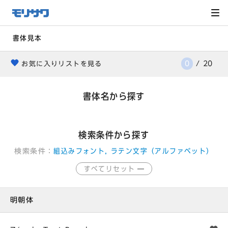
サイト
メ
ニュー
を読み
飛ばし
て本文
へ移動
書体見本
0
/
20
お気に入りリストを見る
heart
書体名から探す
検索条件から探す
検索条件：
組込みフォント, ラテン文字（アルファベット）
すべてリセット
明朝体