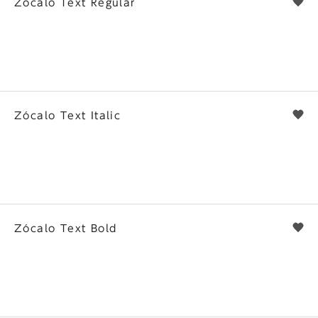
Zócalo Text Regular
he
Original Typeface
Zócalo Text Italic
he
Original Typeface
Zócalo Text Bold
he
Original Typeface