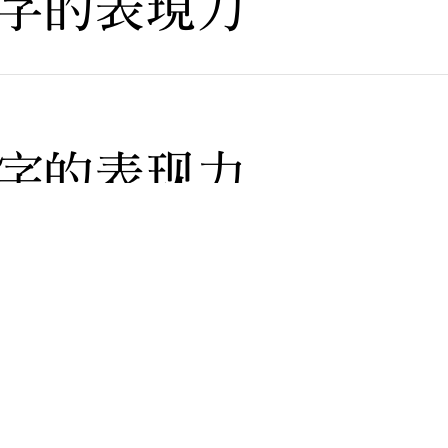
字的表現力
字的表现力
字的表现力
16 Simplified Chinese（ファミリー）