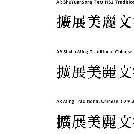
AR ShuYuanSong Text H32 Tradi
擴展美麗文
AR ShuLinMing Traditional Chi
擴展美麗文
AR Ming Traditional Chinese（フ
擴展美麗文