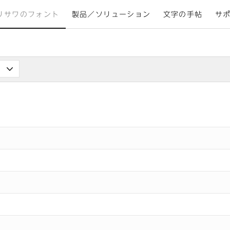
リサワのフォント
製品／ソリューション
文字の手帖
サ