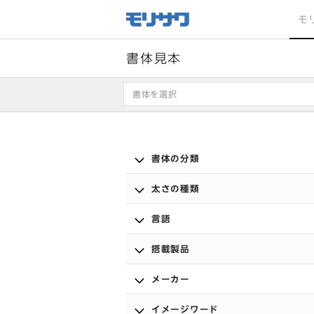
サイト
メ
モ
ニュー
を読み
飛ばし
て本文
へ移動
書体見本
書体を選択
書体の分類
太さの種類
言語
搭載製品
メーカー
イメージワード