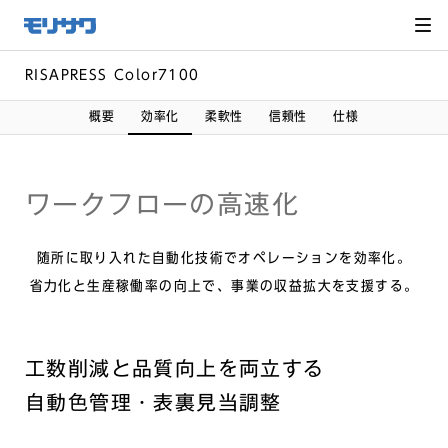
サイト
メ
ニュー
を読み
飛ばし
て本文
へ移動
RISAPRESS Color7100
概要
効率化
柔軟性
信頼性
仕様
ワークフローの高速化
随所に取り入れた自動化技術でオペレーションを効率化。
省力化と生産稼働率の向上で、事業の収益拡大を支援する。
工数削減と品質向上を両立する
自動色管理・表裏見当調整