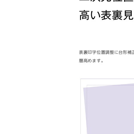
高い表裏見
表裏印字位置調整に台形補
層高めます。