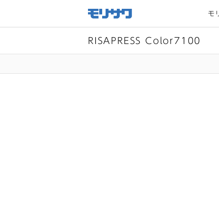
サイト
メ
モ
ニュー
を読み
飛ばし
て本文
へ移動
RISAPRESS Color7100