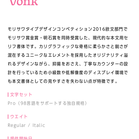
モリサワタイプデザインコンペティション2016欧文部門で
モリサワ賞金賞・明石賞を同時受賞した、現代的な本文用セ
リフ書体です。カリグラフィックな骨格に柔らかさと鋭さが
混在するユニークなエレメントを採用したオリジナリティ溢
れるデザインながら、抑揚をおさえ、丁寧なカウンターの設
計を行っているため小級数や低解像度のディスプレイ環境で
も本文書体としての見やすさを失わない点が特徴です。
文字セット
Pro（98言語をサポートする独自規格）
ウエイト
Regular / Italic
提供開始日