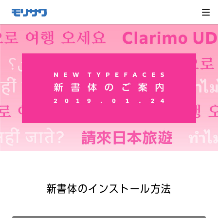
サイト
メ
ニュー
を読み
飛ばし
て本文
へ移動
新書体のインストール方法