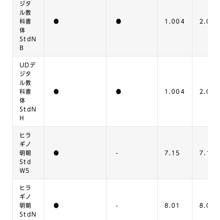
ジタ
ル教
科書
●
●
1.004
2.000
体
StdN
B
UDデ
ジタ
ル教
科書
●
●
1.004
2.000
体
StdN
H
ヒラ
ギノ
明朝
●
-
7.15
7.16
Std
W5
ヒラ
ギノ
明朝
●
-
8.01
8.02
StdN