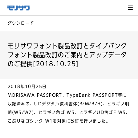
サイト
メ
ニュー
を読み
飛ばし
て本文
へ移動
ダウンロード
モリサワフォント製品改訂とタイプバンク
フォント製品改訂のご案内とアップデータ
のご提供[2018.10.25]
2018年10月25日
MORISAWA PASSPORT、TypeBank PASSPORT等に
収録済みの、UDデジタル教科書体(R/M/B/H)、ヒラギノ明
朝(W5/W7)、ヒラギノ角ゴ W5、ヒラギノUD角ゴF W5、
こぶりなゴシック W1を対象に改訂を行いました。