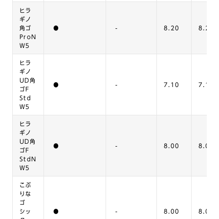
ヒラ
ギノ
角ゴ
●
-
8.20
8.21
ProN
W5
ヒラ
ギノ
UD角
●
-
7.10
7.11
ゴF
Std
W5
ヒラ
ギノ
UD角
●
-
8.00
8.01
ゴF
StdN
W5
こぶ
りな
ゴ
シッ
●
-
8.00
8.01