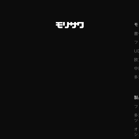
モ
書
フ
U
欧
中
多
製
フ
多
ツ
オ
シ