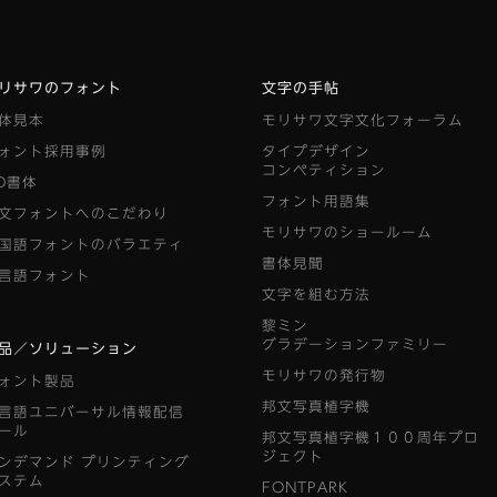
リサワのフォント
文字の手帖
体見本
モリサワ文字文化フォーラム
ォント採用事例
タイプデザイン
コンペティション
D書体
フォント用語集
文フォントへのこだわり
モリサワのショールーム
国語フォントのバラエティ
書体見聞
言語フォント
文字を組む方法
黎ミン
グラデーションファミリー
品／ソリューション
モリサワの発行物
ォント製品
邦文写真植字機
言語ユニバーサル情報配信
ール
邦文写真植字機１００周年プロ
ジェクト
ンデマンド
プリンティング
ステム
FONTPARK