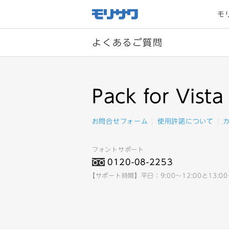
サイト
メ
モ
ニュー
を読み
飛ばし
て本文
へ移動
よくあるご質問
Pack for Vista
お問合せフォーム
使用許諾について
フォントサポート
0120-08-2253
【サポート時間】平日：9:00～12:00と13:0