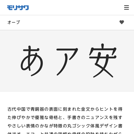
サイト
メ
ニュー
を読み
飛ばし
て本文
へ移動
オーブ
古代中国で青銅器の表面に刻まれた金文からヒントを得
た伸びやかで優雅な骨格と、手書きのニュアンスを残す
やさしい表情のかなが特徴の丸ゴシック体風デザイン書