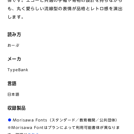
体です。エコーと共通の字幅や骨格の設計を持ちながら
も、丸く愛らしい流線型の表情が品格とレトロ感を演出
します。
読み方
おーぶ
メーカ
TypeBank
言語
日本語
収録製品
Morisawa Fonts（スタンダード／教育機関／公共団体）
※Morisawa Fontはプランによって利用可能書体が異なりま