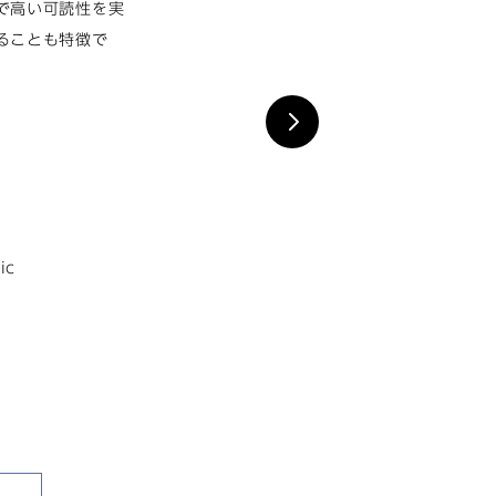
で高い可読性を実
ることも特徴で
lic