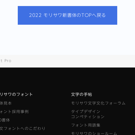
2022 モリサワ新書体のTOPへ戻る
t Pro
リサワのフォント
文字の手帖
体見本
モリサワ文字文化フォーラム
ォント採用事例
タイプデザイン
コンペティション
D書体
フォント用語集
文フォントへのこだわり
モリサワのショールーム