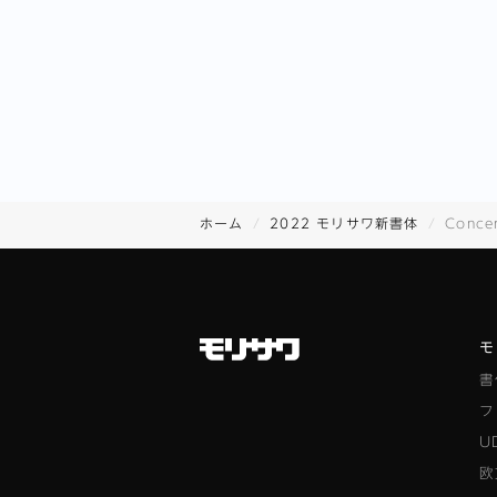
ホーム
2022 モリサワ新書体
Concer
モ
書
フ
U
欧