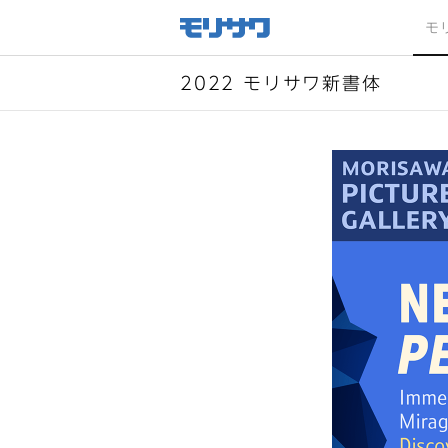
サイト
メ
モ
ニュー
を読み
飛ばし
て本文
へ移動
2022 モリサワ新書体