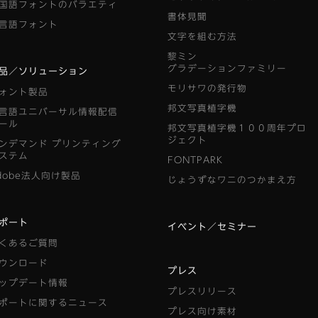
国語フォントのバラエティ
書体見聞
言語フォント
文字を組む方法
黎ミン
グラデーションファミリー
品／ソリューション
モリサワの発行物
ォント製品
邦文写真植字機
言語ユニバーサル情報配信
ール
邦文写真植字機１００周年プロ
ジェクト
ンデマンド
プリンティング
ステム
FONTPARK
dobe法人向け製品
じょうずなワニのつかまえ方
ポート
イベント／セミナー
くあるご質問
ウンロード
プレス
ップデート情報
プレスリリース
ポートに関するニュース
プレス向け素材