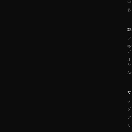
中
多
製
フ
多
ツ
オ
シ
A
サ
よ
ダ
ア
サ