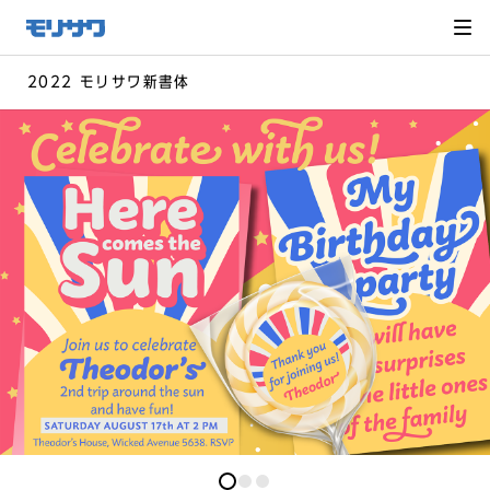
サイト
メ
ニュー
を読み
飛ばし
て本文
へ移動
2022 モリサワ新書体
0
0
0