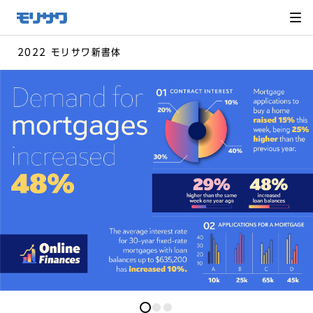
サイト
メ
ニュー
を読み
飛ばし
て本文
へ移動
2022 モリサワ新書体
0
0
0