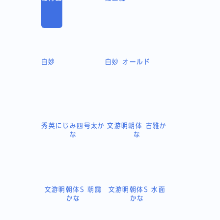
白妙
白妙 オールド
秀英にじみ四号太か
文游明朝体 古雅か
な
な
文游明朝体S 朝靄
文游明朝体S 水面
かな
かな