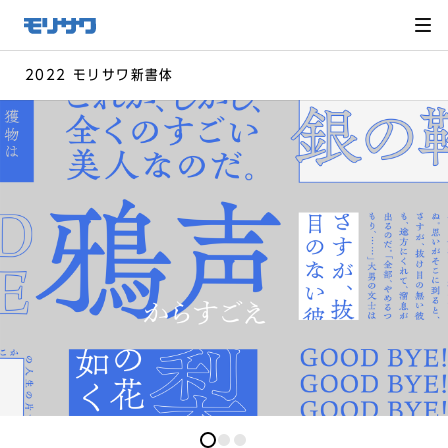
サイト
メ
ニュー
を読み
飛ばし
て本文
へ移動
2022 モリサワ新書体
0
0
0