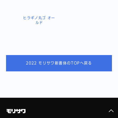
ヒラギノ丸ゴ オー
ルド
2022 モリサワ新書体のTOPへ戻る