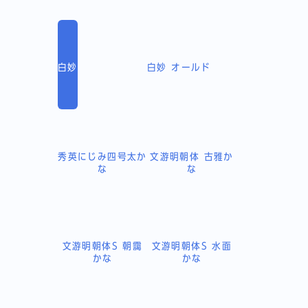
白妙
白妙 オールド
秀英にじみ四号太か
文游明朝体 古雅か
な
な
文游明朝体S 朝靄
文游明朝体S 水面
かな
かな