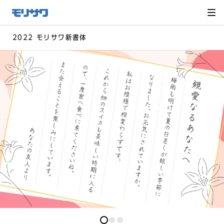
サイト
メ
ニュー
を読み
飛ばし
て本文
へ移動
2022 モリサワ新書体
0
0
0