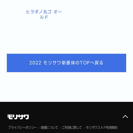
ヒラギノ丸ゴ オー
ルド
2022 モリサワ新書体のTOPへ戻る
プライバシーポリシー
商標について
ご利用に際して
モリサワストア利用規約