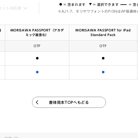
= 含まれます
= 選択できます
= 
セット対応表
※AJ1-7、モリサワフォントのPr5NはAP版書
機
MORISAWA PASSPORT（アカデ
MORISAWA PASSPORT for iPad
ミック版含む）
Standard Pack
OTF
OTF
含まれます
含まれます
含まれます
含まれます
書体見本TOPへもどる