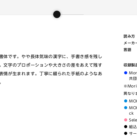
読み方
メーカ
言語
書体です。やや長体気味の漢字に、手書き感を残し
。文字のプロポーションや大きさの差をあえて残す
収録製
Mo
表情が生まれます。丁寧に綴られた手紙のようなあ
共団
。
※Mor
異なり
MO
MOR
ck
Sel
組込
サー