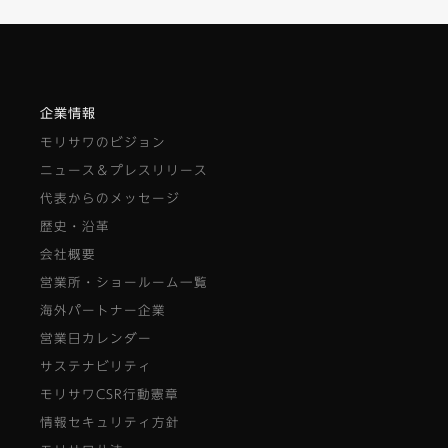
企業情報
モリサワのビジョン
ニュース＆プレスリリース
代表からのメッセージ
歴史・沿革
会社概要
営業所・ショールーム一覧
海外パートナー企業
営業日カレンダー
サステナビリティ
モリサワCSR行動憲章
情報セキュリティ方針