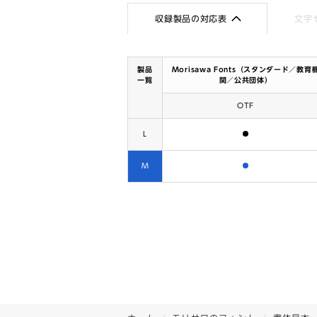
収録製品の対応表
文字
製品
Morisawa Fonts（スタンダード／教育
一覧
関／公共団体）
OTF
含まれます
L
含まれます
M