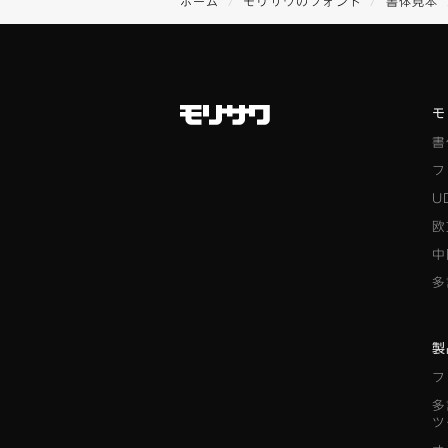
ホーム
モリサワのフォント
書体見本
モ
書
フ
U
欧
中
多
製
フ
多
ツ