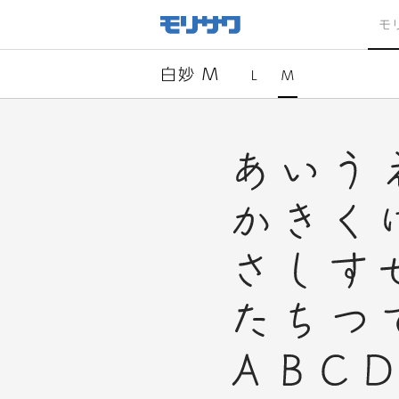
サイト
メ
モ
ニュー
を読み
飛ばし
て本文
へ移動
白妙 M
L
M