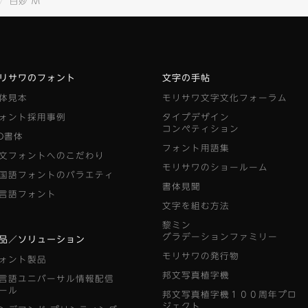
白妙 M
リサワのフォント
文字の手帖
体見本
モリサワ文字文化フォーラム
ォント採用事例
タイプデザイン
コンペティション
D書体
フォント用語集
文フォントへのこだわり
モリサワのショールーム
国語フォントのバラエティ
書体見聞
言語フォント
文字を組む方法
黎ミン
グラデーションファミリー
品／ソリューション
モリサワの発行物
ォント製品
邦文写真植字機
言語ユニバーサル情報配信
ール
邦文写真植字機１００周年プロ
ジェクト