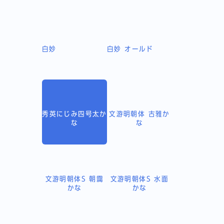
白妙
白妙 オールド
秀英にじみ四号太か
文游明朝体 古雅か
な
な
文游明朝体S 朝靄
文游明朝体S 水面
かな
かな