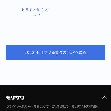
ヒラギノ丸ゴ オー
ルド
2022 モリサワ新書体のTOPへ戻る
プライバシーポリシー
商標について
ご利用に際して
モリサワストア利用規約