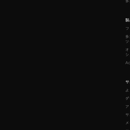
多
製
フ
多
ツ
オ
シ
A
サ
よ
ダ
ア
サ
メ