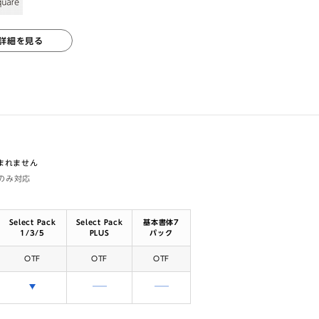
詳細を見る
含まれません
体のみ対応
Select Pack
Select Pack
基本書体7
1/3/5
PLUS
パック
OTF
OTF
OTF
選択できます
含まれません
含まれません