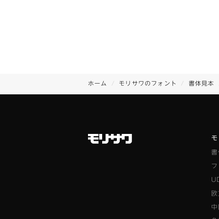
ホーム
モリサワのフォント
書体見本
モ
書
フ
U
欧
中