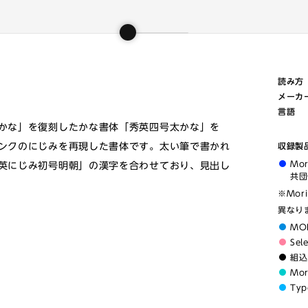
徴
読み方
メーカ
言語
かな」を復刻したかな書体「秀英四号太かな」を
ンクのにじみを再現した書体です。太い筆で書かれ
収録製
Mo
英にじみ初号明朝」の漢字を合わせており、見出し
共団
※Mor
異なり
MO
Sel
組込
Mo
Typ