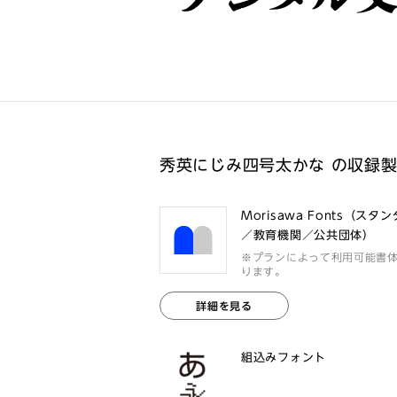
秀英にじみ四号太かな の収録
Morisawa Fonts（スタ
／教育機関／公共団体）
※プランによって利用可能書
ります。
詳細を見る
組込みフォント