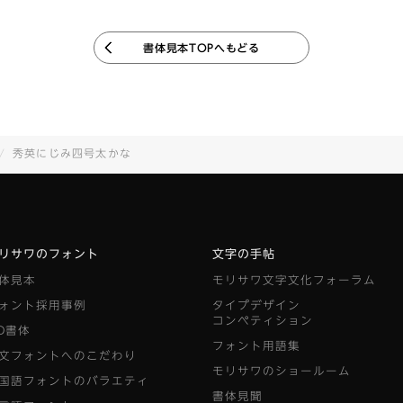
書体見本TOPへもどる
秀英にじみ四号太かな
リサワのフォント
文字の手帖
体見本
モリサワ文字文化フォーラム
ォント採用事例
タイプデザイン
コンペティション
D書体
フォント用語集
文フォントへのこだわり
モリサワのショールーム
国語フォントのバラエティ
書体見聞