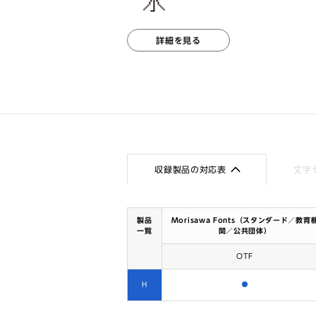
詳細を見る
収録製品の対応表
文字
製品
Morisawa Fonts（スタンダード／教育
一覧
関／公共団体）
OTF
含まれます
H