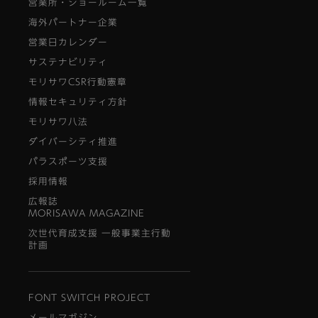
営業所・ショールーム一覧
海外パートナー企業
営業日カレンダー
サステナビリティ
モリサワCSR行動憲章
情報セキュリティ方針
モリサワ八法
ダイバーシティ推進
パラスポーツ支援
採用情報
広報誌
MORISAWA MAGAZINE
次世代育成支援 一般事業主行動
計画
FONT SWITCH PROJECT
メールマガジン