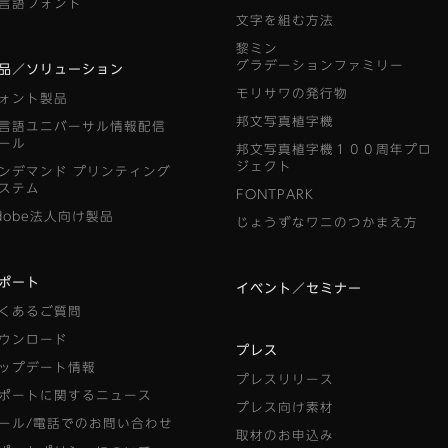
言語フォント
文字を組む方法
黎ミン
グラデーションファミリー
品／ソリューション
モリサワの発行物
ォント製品
邦文写真植字機
言語ユニバーサル情報配信
ール
邦文写真植字機１００周年プロ
ジェクト
ンデマンド
プリンティング
ステム
FONTPARK
dobe法人向け製品
じょうずなワニのつかまえ方
ポート
イベント／セミナー
くあるご質問
ウンロード
プレス
ップデート情報
プレスリリース
ポートに関するニュース
プレス向け素材
ール/電話でのお問い合わせ
取材のお申込み