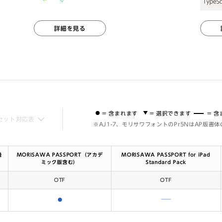
詳細を見る
= 含まれます
= 選択できます
= 
セット対応表
※AJ1-7、モリサワフォントのPr5NはAP版書
機
MORISAWA PASSPORT（アカデ
MORISAWA PASSPORT for iPad
ミック版含む）
Standard Pack
OTF
OTF
含まれます
含まれません