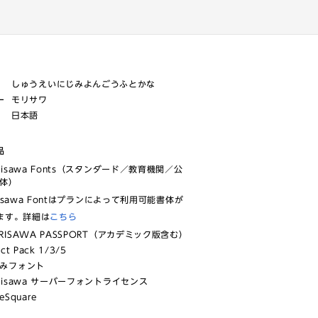
しゅうえいにじみよんごうふとかな
ー
モリサワ
日本語
品
risawa Fonts（スタンダード／教育機関／公
体）
isawa Fontはプランによって利用可能書体が
ます。詳細は
こちら
RISAWA PASSPORT（アカデミック版含む）
ect Pack 1/3/5
みフォント
risawa サーバーフォントライセンス
eSquare