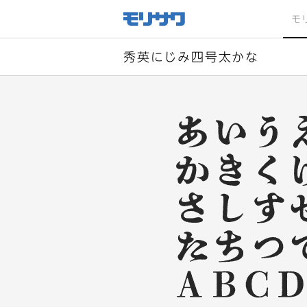
サイト
メ
モ
ニュー
を読み
飛ばし
て本文
へ移動
秀英にじみ四号太かな