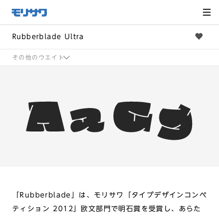
サイト
メ
ニュー
を読み
飛ばし
て本文
へ移動
Rubberblade Ultra
その他のウエイト
「Rubberblade」は、モリサワ「タイプデザインコンペ
ティション 2012」欧文部門で明石賞を受賞し、あらた