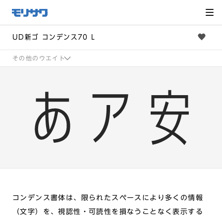
サイト
メ
ニュー
を読み
飛ばし
て本文
へ移動
UD新ゴ コンデンス70 L
その他のウエイト
コンデンス書体は、限られたスペースにより多くの情報
（文字）を、視認性・可読性を損なうことなく表示する