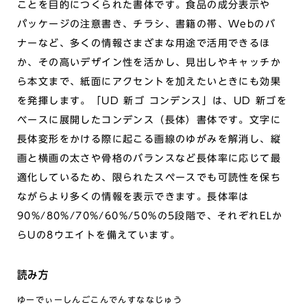
ことを目的につくられた書体です。食品の成分表示や
パッケージの注意書き、チラシ、書籍の帯、Webのバ
ナーなど、多くの情報さまざまな用途で活用できるほ
か、その高いデザイン性を活かし、見出しやキャッチか
ら本文まで、紙面にアクセントを加えたいときにも効果
を発揮します。「UD 新ゴ コンデンス」は、UD 新ゴを
ベースに展開したコンデンス（長体）書体です。文字に
長体変形をかける際に起こる画線のゆがみを解消し、縦
画と横画の太さや骨格のバランスなど長体率に応じて最
適化しているため、限られたスペースでも可読性を保ち
ながらより多くの情報を表示できます。長体率は
90%/80%/70%/60%/50%の5段階で、それぞれELか
らUの8ウエイトを備えています。
読み方
ゆーでぃーしんごこんでんすななじゅう