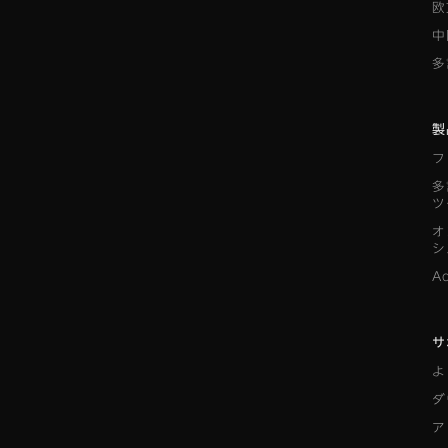
欧
中
多
製
フ
多
ツ
オ
シ
A
サ
よ
ダ
ア