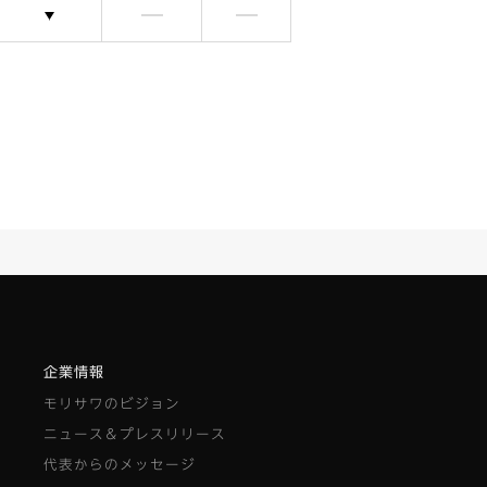
選択できます
含まれません
含まれません
企業情報
モリサワのビジョン
ニュース＆プレスリリース
代表からのメッセージ