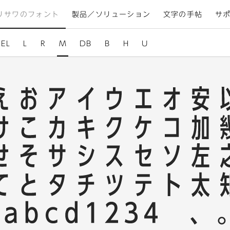
リサワのフォント
製品／ソリューション
文字の手帖
サ
EL
L
R
M
DB
B
H
U