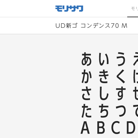
サイト
メ
モ
ニュー
を読み
飛ばし
て本文
へ移動
UD新ゴ コンデンス70 M