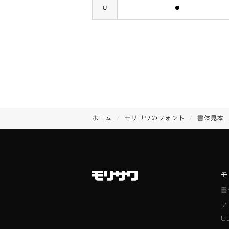
含まれます
U
ホーム
モリサワのフォント
書体見本
モ
書
フ
U