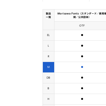
製品
Morisawa Fonts（スタンダード／教育
一覧
関／公共団体）
OTF
含まれます
EL
含まれます
L
含まれます
R
含まれます
M
含まれます
DB
含まれます
B
含まれます
H