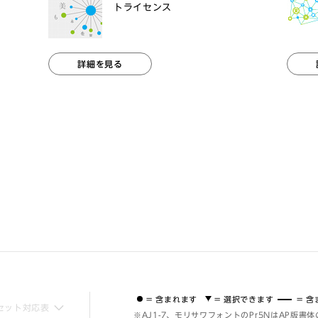
トライセンス
詳細を見る
= 含まれます
= 選択できます
= 
セット対応表
※AJ1-7、モリサワフォントのPr5NはAP版書