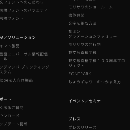
文フォントへのこだわり
モリサワのショールーム
国語フォントのバラエティ
書体見聞
言語フォント
文字を組む方法
黎ミン
グラデーションファミリー
品／ソリューション
モリサワの発行物
ォント製品
邦文写真植字機
言語ユニバーサル情報配信
ール
邦文写真植字機１００周年プロ
ジェクト
ンデマンド
プリンティング
ステム
FONTPARK
dobe法人向け製品
じょうずなワニのつかまえ方
ポート
イベント／セミナー
くあるご質問
ウンロード
プレス
ップデート情報
プレスリリース