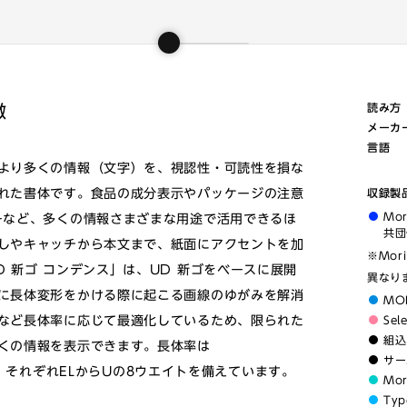
徴
読み方
メーカ
言語
より多くの情報（文字）を、視認性・可読性を損な
れた書体です。食品の成分表示やパッケージの注意
収録製
Mo
ーなど、多くの情報さまざまな用途で活用できるほ
共団
しやキャッチから本文まで、紙面にアクセントを加
※Mor
 新ゴ コンデンス」は、UD 新ゴをベースに展開
異なり
に長体変形をかける際に起こる画線のゆがみを解消
MO
など長体率に応じて最適化しているため、限られた
Sel
組込
くの情報を表示できます。長体率は
サー
段階で、それぞれELからUの8ウエイトを備えています。
Mo
Typ