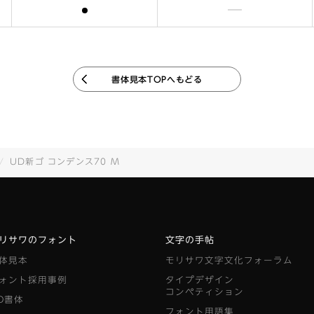
含まれます
含まれません
書体見本TOPへもどる
UD新ゴ コンデンス70 M
リサワのフォント
文字の手帖
体見本
モリサワ文字文化フォーラム
ォント採用事例
タイプデザイン
コンペティション
D書体
フォント用語集