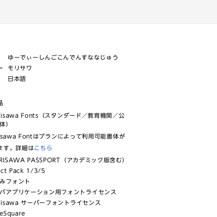
ゆーでぃーしんごこんでんすななじゅう
ー
モリサワ
日本語
品
risawa Fonts（スタンダード／教育機関／公
体）
isawa Fontはプランによって利用可能書体が
ます。詳細は
こちら
RISAWA PASSPORT（アカデミック版含む）
ect Pack 1/3/5
みフォント
バアプリケーション用フォントライセンス
risawa サーバーフォントライセンス
eSquare