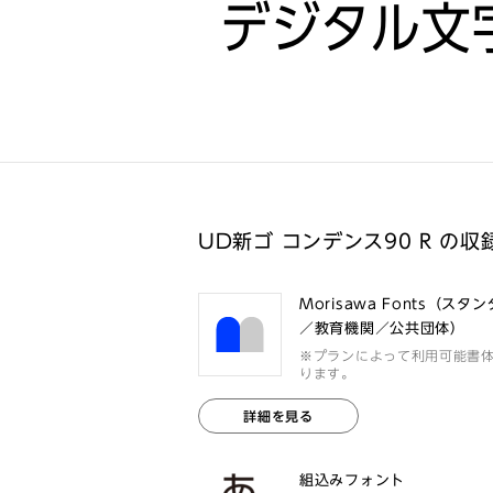
デジタル文
UD新ゴ コンデンス90 R の収
Morisawa Fonts（スタ
／教育機関／公共団体）
※プランによって利用可能書
ります。
詳細を見る
組込みフォント