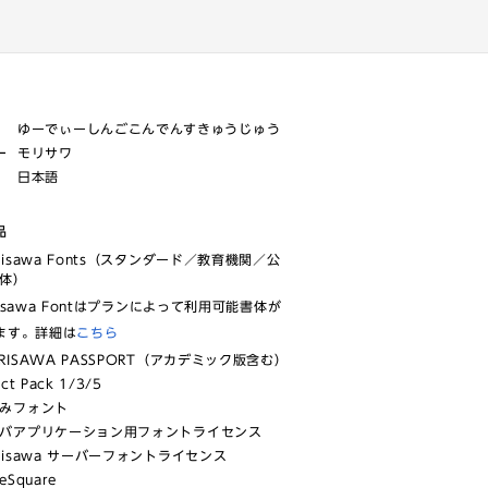
ゆーでぃーしんごこんでんすきゅうじゅう
ー
モリサワ
日本語
品
risawa Fonts（スタンダード／教育機関／公
体）
isawa Fontはプランによって利用可能書体が
ます。詳細は
こちら
RISAWA PASSPORT（アカデミック版含む）
ect Pack 1/3/5
みフォント
バアプリケーション用フォントライセンス
risawa サーバーフォントライセンス
eSquare