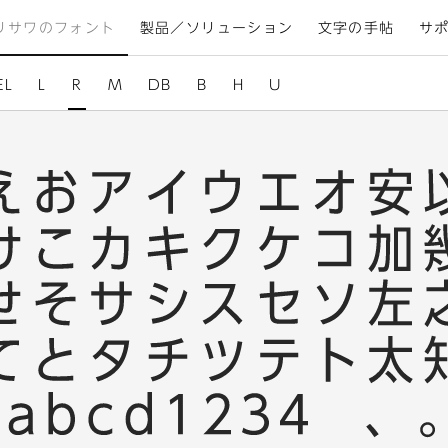
リサワのフォント
製品／ソリューション
文字の手帖
サ
EL
L
R
M
DB
B
H
U