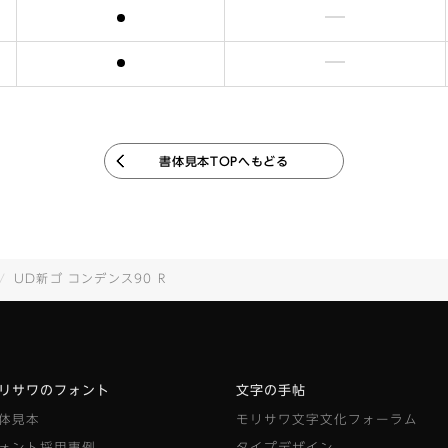
含まれます
含まれません
含まれます
含まれません
書体見本TOPへもどる
UD新ゴ コンデンス90 R
リサワのフォント
文字の手帖
体見本
モリサワ文字文化フォーラム
ォント採用事例
タイプデザイン