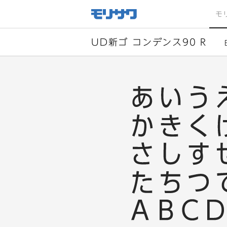
サイト
メ
モ
ニュー
を読み
飛ばし
て本文
へ移動
UD新ゴ コンデンス90 R