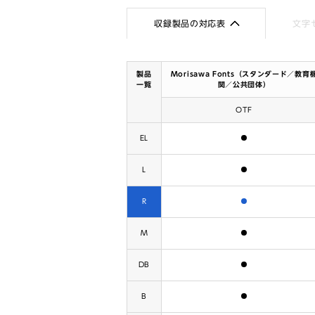
収録製品の対応表
文字
製品
Morisawa Fonts（スタンダード／教育
一覧
関／公共団体）
OTF
含まれます
EL
含まれます
L
含まれます
R
含まれます
M
含まれます
DB
含まれます
B