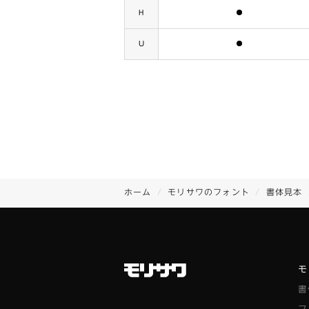
含まれます
H
含まれます
U
ホーム
モリサワのフォント
書体見本
モ
書
フ