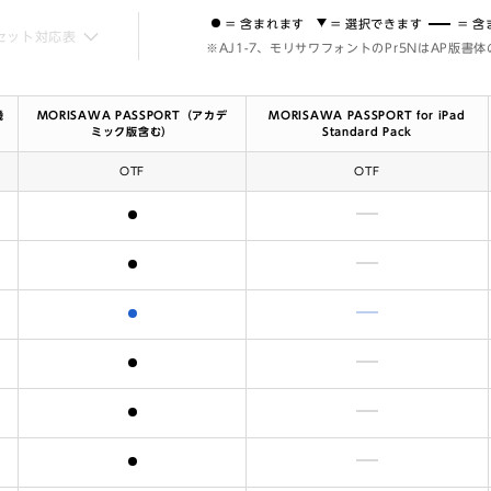
= 含まれます
= 選択できます
= 
セット対応表
※AJ1-7、モリサワフォントのPr5NはAP版書
機
MORISAWA PASSPORT（アカデ
MORISAWA PASSPORT for iPad
ミック版含む）
Standard Pack
OTF
OTF
含まれます
含まれません
含まれます
含まれません
含まれます
含まれません
含まれます
含まれません
含まれます
含まれません
含まれます
含まれません