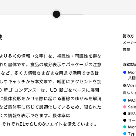
徴
読み方
メーカ
言語
より多くの情報（文字）を、視認性・可読性を損な
れた書体です。食品の成分表示やパッケージの注意
収録製
Mo
ーなど、多くの情報さまざまな用途で活用できるほ
共団
しやキャッチから本文まで、紙面にアクセントを加
※Mor
 新ゴ コンデンス」は、UD 新ゴをベースに展開
異なり
に長体変形をかける際に起こる画線のゆがみを解消
MO
など長体率に応じて最適化しているため、限られた
Sel
組込
くの情報を表示できます。長体率は
サー
段階で、それぞれELからUの8ウエイトを備えています。
Mo
Typ