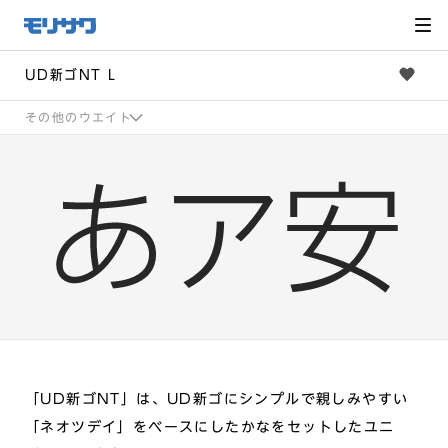
サイト
メ
ニュー
を読み
飛ばし
て本文
へ移動
UD新ゴNT L
その他のウエイト
「UD新ゴNT」は、UD新ゴにシンプルで親しみやすい
「ネオツデイ」をベースにしたかなをセットしたユニ