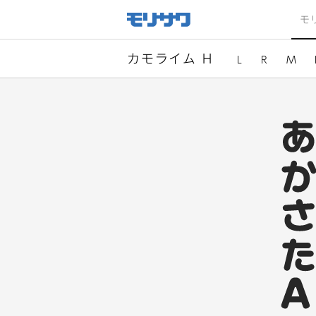
サイト
メ
モ
ニュー
を読み
飛ばし
て本文
へ移動
カモライム H
L
R
M