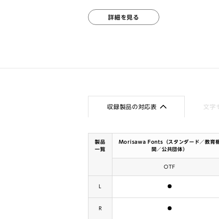
詳細を見る
収録製品の対応表
文字
製品
Morisawa Fonts（スタンダード／教育
一覧
関／公共団体）
OTF
含まれます
L
含まれます
R