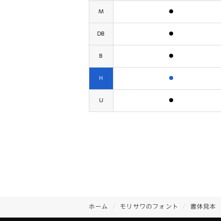
含まれます
M
含まれます
DB
含まれます
B
含まれます
H
含まれます
U
ホーム
モリサワのフォント
書体見本