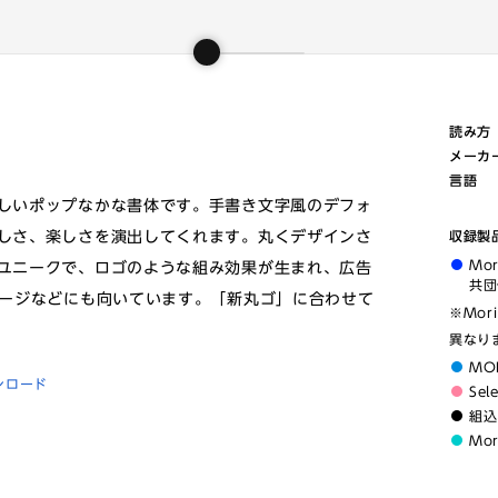
読み方
メーカ
言語
しいポップなかな書体です。手書き文字風のデフォ
しさ、楽しさを演出してくれます。丸くデザインさ
収録製
Mo
ユニークで、ロゴのような組み効果が生まれ、広告
共団
ケージなどにも向いています。「新丸ゴ」に合わせて
※Mor
異なり
MO
ンロード
Sel
組込
Mo