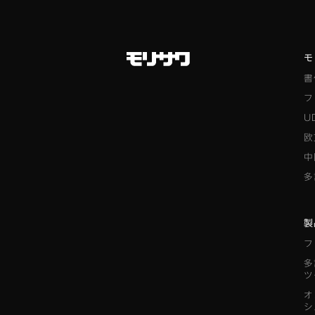
モ
書
フ
U
欧
中
多
製
フ
多
ツ
オ
シ