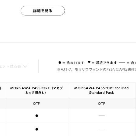
詳細を見る
= 含まれます
= 選択できます
= 
セット対応表
※AJ1-7、モリサワフォントのPr5NはAP版書
機
MORISAWA PASSPORT（アカデ
MORISAWA PASSPORT for iPad
ミック版含む）
Standard Pack
OTF
OTF
含まれます
含まれません
含まれます
含まれません