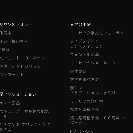
リサワのフォント
文字の手帖
体見本
モリサワ文字文化フォーラム
ォント採用事例
タイプデザイン
コンペティション
D書体
フォント用語集
文フォントへのこだわり
モリサワのショールーム
国語フォントのバラエティ
書体見聞
言語フォント
文字を組む方法
黎ミン
グラデーションファミリー
品／ソリューション
モリサワの発行物
ォント製品
邦文写真植字機
言語ユニバーサル情報配信
ール
邦文写真植字機１００周年プロ
ジェクト
ンデマンド
プリンティング
ステム
FONTPARK