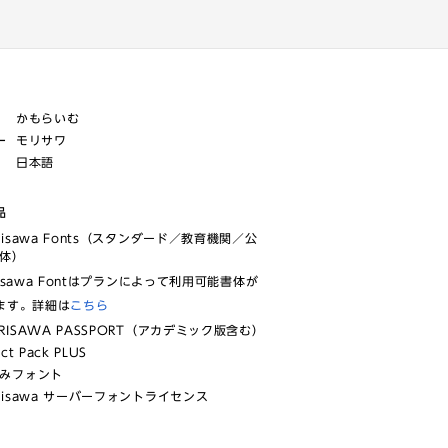
かもらいむ
ー
モリサワ
日本語
品
risawa Fonts（スタンダード／教育機関／公
体）
isawa Fontはプランによって利用可能書体が
ます。詳細は
こちら
RISAWA PASSPORT（アカデミック版含む）
ect Pack PLUS
みフォント
risawa サーバーフォントライセンス