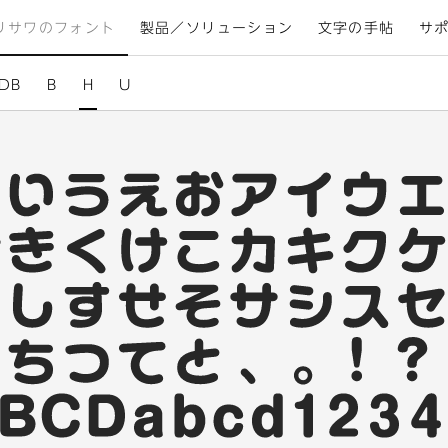
リサワのフォント
製品／ソリューション
文字の手帖
サ
DB
B
H
U