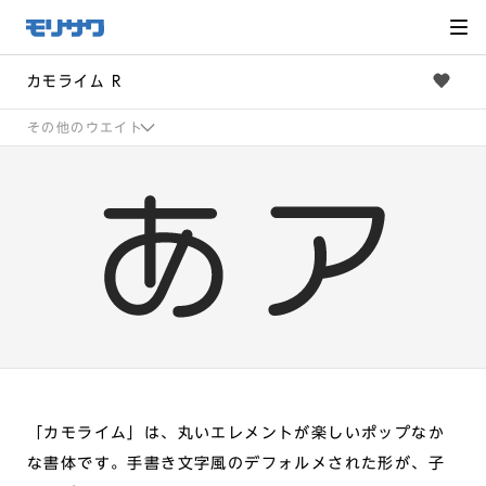
サイト
メ
ニュー
を読み
飛ばし
て本文
へ移動
カモライム R
その他のウエイト
「カモライム」は、丸いエレメントが楽しいポップなか
な書体です。手書き文字風のデフォルメされた形が、子