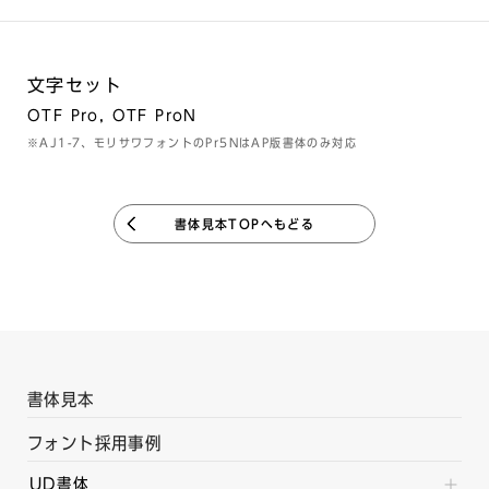
文字セット
OTF Pro, OTF ProN
※AJ1-7、モリサワフォントのPr5NはAP版書体のみ対応
書体見本TOPへもどる
書体見本
フォント採用事例
UD書体