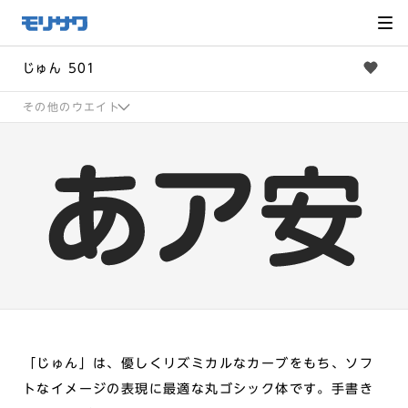
サイト
メ
ニュー
を読み
飛ばし
て本文
へ移動
じゅん 501
その他のウエイト
「じゅん」は、優しくリズミカルなカーブをもち、ソフ
トなイメージの表現に最適な丸ゴシック体です。手書き