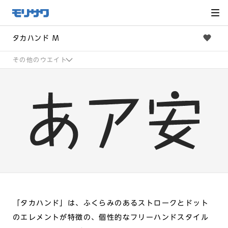
サイト
メ
ニュー
を読み
飛ばし
て本文
へ移動
タカハンド M
その他のウエイト
「タカハンド」は、ふくらみのあるストロークとドット
のエレメントが特徴の、個性的なフリーハンドスタイル